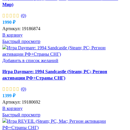
Мир)
(0)
1990
₽
Артикул:
19186874
В корзину
Быстрый просмотр
Добавить в список желаний
Игра Daymare: 1994 Sandcastle (Steam; PC; Регион
активации РФ+Страны СНГ)
(0)
1399
₽
Артикул:
19180692
В корзину
Быстрый просмотр