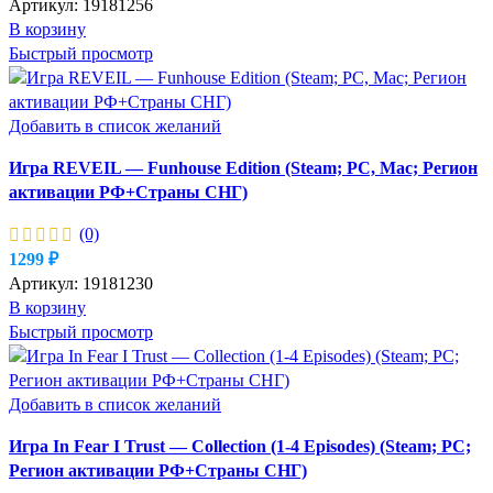
Артикул:
19181256
В корзину
Быстрый просмотр
Добавить в список желаний
Игра REVEIL — Funhouse Edition (Steam; PC, Mac; Регион
активации РФ+Страны СНГ)
(0)
1299
₽
Артикул:
19181230
В корзину
Быстрый просмотр
Добавить в список желаний
Игра In Fear I Trust — Collection (1-4 Episodes) (Steam; PC;
Регион активации РФ+Страны СНГ)