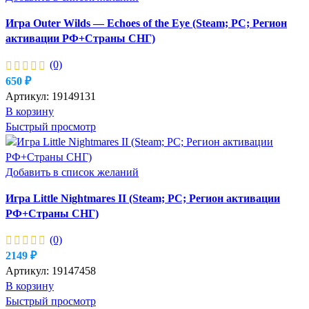
Игра Outer Wilds — Echoes of the Eye (Steam; PC; Регион
активации РФ+Страны СНГ)
(0)
650
₽
Артикул:
19149131
В корзину
Быстрый просмотр
Добавить в список желаний
Игра Little Nightmares II (Steam; PC; Регион активации
РФ+Страны СНГ)
(0)
2149
₽
Артикул:
19147458
В корзину
Быстрый просмотр