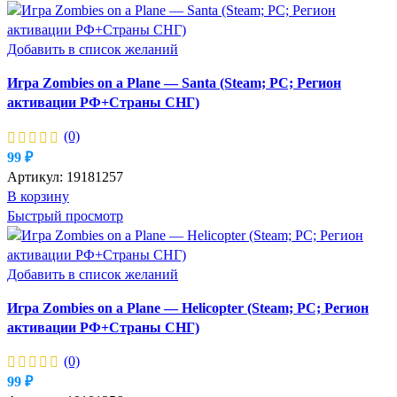
Добавить в список желаний
Игра Zombies on a Plane — Santa (Steam; PC; Регион
активации РФ+Страны СНГ)
(0)
99
₽
Артикул:
19181257
В корзину
Быстрый просмотр
Добавить в список желаний
Игра Zombies on a Plane — Helicopter (Steam; PC; Регион
активации РФ+Страны СНГ)
(0)
99
₽