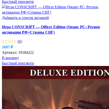
Быстрый просмотр
Добавить в список желаний
Игра CONSCRIPT — Officer Edition (Steam; PC; Регион
активации РФ+Страны СНГ)
(0)
1697
₽
Артикул:
19184222
В корзину
Быстрый просмотр