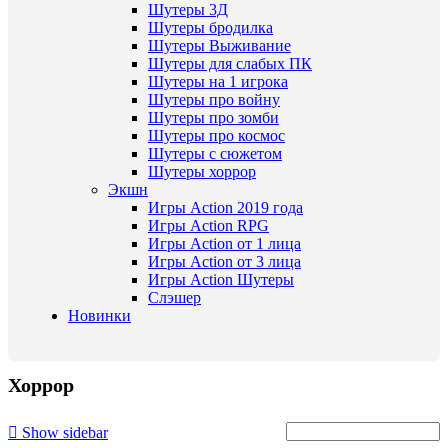
Шутеры 3Д
Шутеры бродилка
Шутеры Выживание
Шутеры для слабых ПК
Шутеры на 1 игрока
Шутеры про войну
Шутеры про зомби
Шутеры про космос
Шутеры с сюжетом
Шутеры хоррор
Экшн
Игры Action 2019 года
Игры Action RPG
Игры Action от 1 лица
Игры Action от 3 лица
Игры Action Шутеры
Слэшер
Новинки
Хоррор
Show sidebar