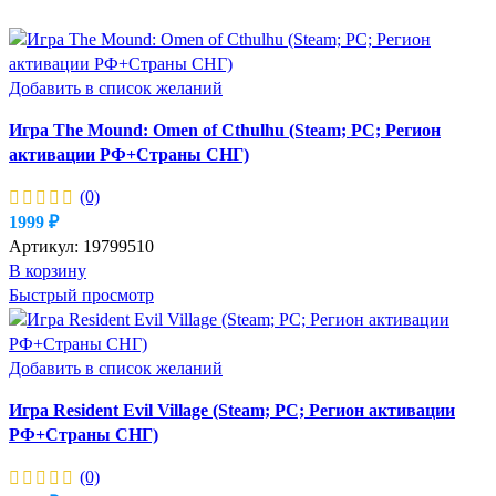
Добавить в список желаний
Игра The Mound: Omen of Cthulhu (Steam; PC; Регион
активации РФ+Страны СНГ)
(0)
1999
₽
Артикул:
19799510
В корзину
Быстрый просмотр
Добавить в список желаний
Игра Resident Evil Village (Steam; PC; Регион активации
РФ+Страны СНГ)
(0)