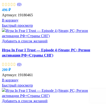
(0)
496
₽
Артикул:
19180465
В корзину
Быстрый просмотр
Добавить в список желаний
Игра In Fear I Trust — Episode 4 (Steam; PC; Регион
активации РФ+Страны СНГ)
(0)
200
₽
Артикул:
19180461
В корзину
Быстрый просмотр
Добавить в список желаний