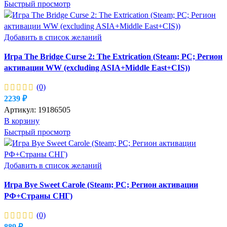
Быстрый просмотр
Добавить в список желаний
Игра The Bridge Curse 2: The Extrication (Steam; PC; Регион
активации WW (excluding ASIA+Middle East+CIS))
(0)
2239
₽
Артикул:
19186505
В корзину
Быстрый просмотр
Добавить в список желаний
Игра Bye Sweet Carole (Steam; PC; Регион активации
РФ+Страны СНГ)
(0)
889
₽