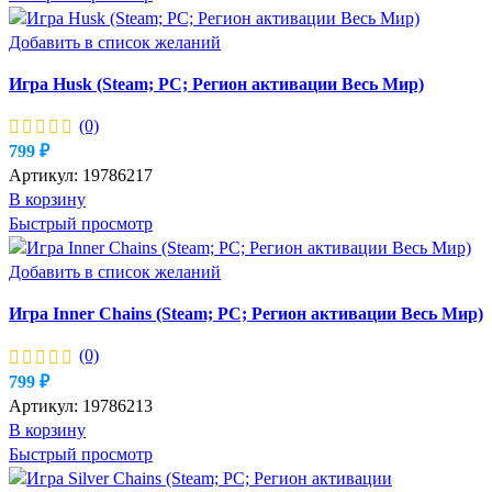
Добавить в список желаний
Игра Husk (Steam; PC; Регион активации Весь Мир)
(0)
799
₽
Артикул:
19786217
В корзину
Быстрый просмотр
Добавить в список желаний
Игра Inner Chains (Steam; PC; Регион активации Весь Мир)
(0)
799
₽
Артикул:
19786213
В корзину
Быстрый просмотр