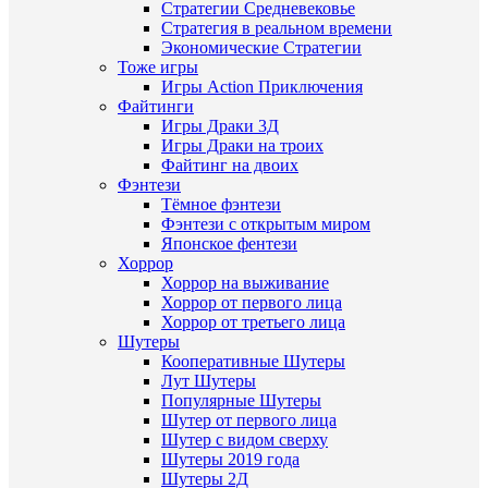
Стратегии Средневековье
Стратегия в реальном времени
Экономические Стратегии
Тоже игры
Игры Action Приключения
Файтинги
Игры Драки 3Д
Игры Драки на троих
Файтинг на двоих
Фэнтези
Тёмное фэнтези
Фэнтези с открытым миром
Японское фентези
Хоррор
Хоррор на выживание
Хоррор от первого лица
Хоррор от третьего лица
Шутеры
Кооперативные Шутеры
Лут Шутеры
Популярные Шутеры
Шутер от первого лица
Шутер с видом сверху
Шутеры 2019 года
Шутеры 2Д