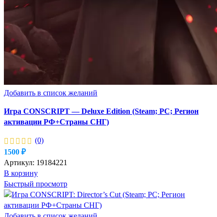
Добавить в список желаний
Игра CONSCRIPT — Deluxe Edition (Steam; PC; Регион
активации РФ+Страны СНГ)
(0)
1500
₽
Артикул:
19184221
В корзину
Быстрый просмотр
Добавить в список желаний