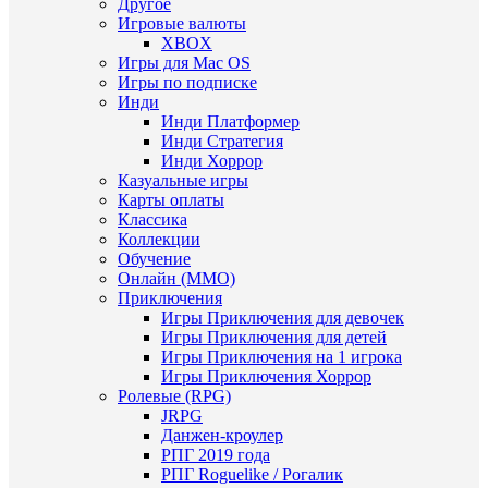
Другое
Игровые валюты
XBOX
Игры для Mac OS
Игры по подписке
Инди
Инди Платформер
Инди Стратегия
Инди Хоррор
Казуальные игры
Карты оплаты
Классика
Коллекции
Обучение
Онлайн (MMO)
Приключения
Игры Приключения для девочек
Игры Приключения для детей
Игры Приключения на 1 игрока
Игры Приключения Хоррор
Ролевые (RPG)
JRPG
Данжен-кроулер
РПГ 2019 года
РПГ Roguelike / Рогалик