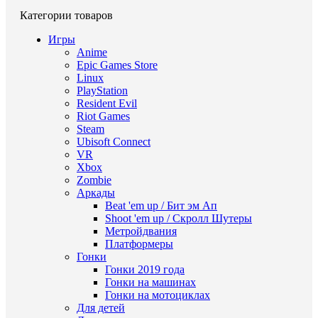
Категории товаров
Игры
Anime
Epic Games Store
Linux
PlayStation
Resident Evil
Riot Games
Steam
Ubisoft Connect
VR
Xbox
Zombie
Аркады
Beat 'em up / Бит эм Ап
Shoot 'em up / Скролл Шутеры
Метройдвания
Платформеры
Гонки
Гонки 2019 года
Гонки на машинах
Гонки на мотоциклах
Для детей