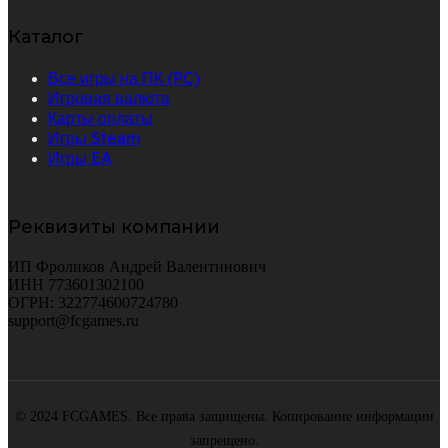
Каталог
Все игры на ПК (PC)
Игровая валюта
Карты оплаты
Игры Steam
Игры EA
Реквизиты компании
ИП Фроликов Андрей Валентинович
ИНН 773601302100
ОГРН: 322774600724780
support@fcgames.ru
© 2024 FCGAMES. Все права защищены. Копирование информации
запрещено.