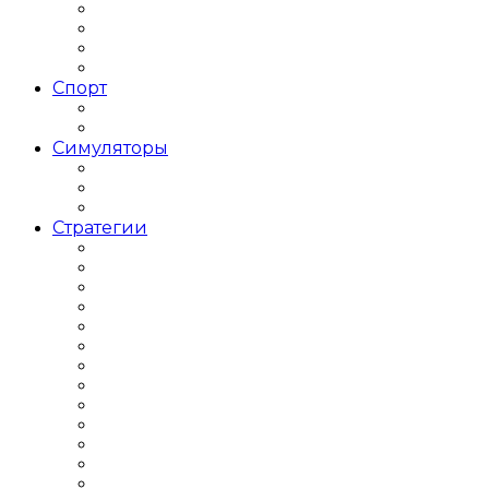
РПГ Пошаговая
РПГ с открытым миром
РПГ Средневековье
РПГ Фэнтези
Спорт
Баскетбольные симуляторы
Футбольные симуляторы
Симуляторы
Авиасимуляторы
Строительныe Симуляторы
Траспортные Симуляторы
Стратегии
Игры Стратегии по 1 Мировой
Кооперативные Стратегии
Стратегии 2000 годов
Стратегии 2018 года
Стратегии 2019 года
Стратегии Tower Defence
Стратегии в современном мире
Стратегии для слабых ПК
Стратегии ИНДИ
Стратегии Пошаговые
Стратегии про ВОВ
Стратегии про космос
Стратегии про Строительство