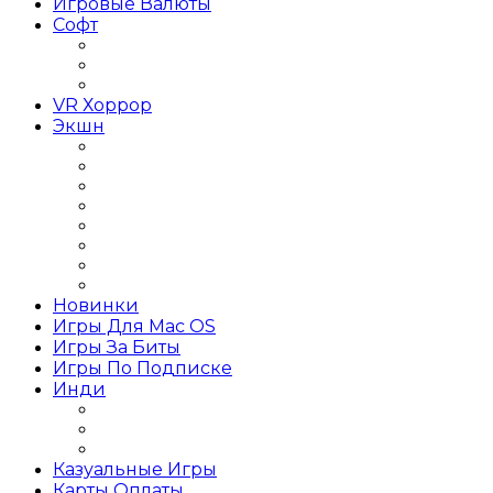
Игровые Валюты
Софт
Графика и дизайн
Linux
Графические редакторы
VR Хоррор
Экшн
Игры Action Шутеры
Слэшер
Игры Action на слабый ПК
Игры Action RPG
Игры Action от 1 лица
Игры Action от 3 лица
Игры Action Приключения
Игры Action 2019 года
Новинки
Игры Для Mac OS
Игры За Биты
Игры По Подписке
Инди
Инди Платформер
Инди Стратегия
Инди Хоррор
Казуальные Игры
Карты Оплаты