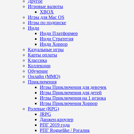
Другое
Игровые валюты
XBOX
Игры для Mac OS
Игры по подписке
Инди
Инди Платформер
Инди Стратегия
Инди Хоррор
Казуальные игры
Карты оплаты
Классика
Коллекции
Обучение
Онлайн (MMO)
Приключения
Игры Приключения для девочек
Игры Приключения для детей
Игры Приключения на 1 игрока
Игры Приключения Хоррор
Ролевые (RPG)
JRPG
Данжен-кроулер
РПГ 2019 года
РПГ Roguelike / Рогалик