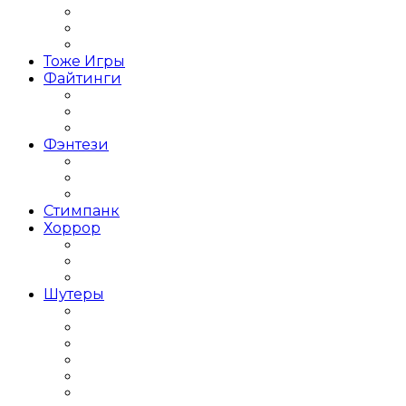
Стратегии Средневековье
Экономические Стратегии
Стратегия в реальном времени
Тоже Игры
Файтинги
Файтинг на двоих
Игры Драки 3Д
Игры Драки на троих
Фэнтези
Тёмное фэнтези
Фэнтези с открытым миром
Японское фентези
Стимпанк
Хоррор
Хоррор на выживание
Хоррор от первого лица
Хоррор от третьего лица
Шутеры
Популярные Шутеры
Крутые Шутеры
Лут Шутеры
Мини Шутеры
Кооперативные Шутеры
Шутер от первого лица