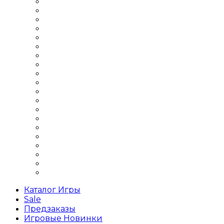
Шутер от третьего лица
Шутер с видом сверху
Шутеры 2018 года
Шутеры 2019 года
Шутеры 2Д
Шутеры 3Д
Шутеры бродилка
Шутеры Выживание
Шутеры для слабых ПК
Шутеры на 1 игрока
Шутеры на двоих
Шутеры Офлайн
Шутеры по сети
Шутеры про войну
Шутеры про зомби
Шутеры про космос
Шутеры с открытым миром
Шутеры с сюжетом
Шутеры стратегии
Шутеры хоррор
Каталог Игры
Sale
Предзаказы
Игровые Новинки