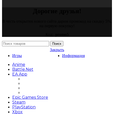
Дорогие друзья!
В честь открытия нового сайта дарим промокод на скидку 5%,
на первую покупку!
Код:
promo5
Поиск
Закрыть
Игры
Информация
Anime
Battle.net
EA App
Battlefield
FIFA
Need for Speed
The Sims
Epic Games Store
Steam
PlayStation
Xbox