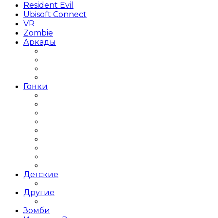
Resident Evil
Ubisoft Connect
VR
Zombie
Аркады
Beat ’em up / Бит эм Ап
Shoot ’em up / Скролл Шутеры
Метройдвания
Платформеры
Гонки
Гонки 2019 года
Гонки 3Д
Гонки для детей
Гонки на 1 игрока
Гонки на выживание
Гонки на грузовиках
Гонки на Двоих
Гонки на машинах
Гонки на мотоциклах
Детские
Для детей
Другие
Другое
Зомби