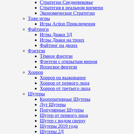
Стратегии Средневековье
Стратегия в реальном времени
Экономические Стратегии
Тоже игры
Игры Action Приключения
Файтинги
Игры Драки 3Д
Игры Драки на троих
Файтинг на двоих
Фэнтези
Тёмное фэнтези
Фэнтези с открытым миром
Японское фентези
Хоррор
Хоррор на выживание
Хоррор от первого лица
Хоррор от третьего лица
Шутеры
Кооперативные Шутеры
Лут Шутеры
Популярные Шутеры
Шутер от первого лица
Шутер с видом сверху
Шутеры 2019 года
Шутеры 2Д