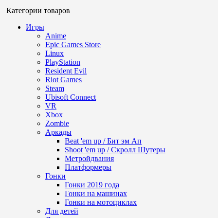
Категории товаров
Игры
Anime
Epic Games Store
Linux
PlayStation
Resident Evil
Riot Games
Steam
Ubisoft Connect
VR
Xbox
Zombie
Аркады
Beat 'em up / Бит эм Ап
Shoot 'em up / Скролл Шутеры
Метройдвания
Платформеры
Гонки
Гонки 2019 года
Гонки на машинах
Гонки на мотоциклах
Для детей