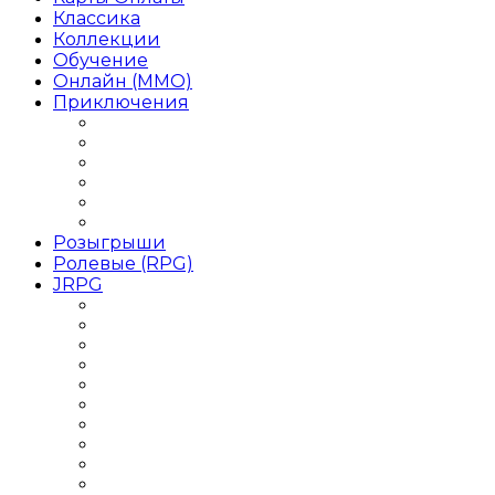
Классика
Коллекции
Обучение
Онлайн (MMO)
Приключения
Игры Приключения для девочек
Игры Приключения для детей
Игры Приключения на 1 игрока
Игры Приключения на двоих
Игры Приключения от 1 лица
Игры Приключения Хоррор
Розыгрыши
Ролевые (RPG)
JRPG
Данжен-кроулер
РПГ 2018 года
РПГ 2019 года
РПГ Roguelike / Рогалик
РПГ Аниме
РПГ для слабых ПК
РПГ Кооператив
РПГ на двоих
РПГ одиночные
РПГ Оффлайн