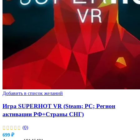
Добавить в список желаний
Игра SUPERHOT VR (Steam; PC; Регион
активации РФ+Страны СНГ)
(0)
699
₽