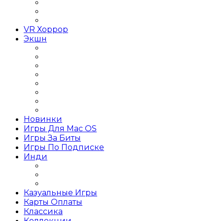
Графика и дизайн
Linux
Графические редакторы
VR Хоррор
Экшн
Игры Action Шутеры
Слэшер
Игры Action на слабый ПК
Игры Action RPG
Игры Action от 1 лица
Игры Action от 3 лица
Игры Action Приключения
Игры Action 2019 года
Новинки
Игры Для Mac OS
Игры За Биты
Игры По Подписке
Инди
Инди Платформер
Инди Стратегия
Инди Хоррор
Казуальные Игры
Карты Оплаты
Классика
Коллекции