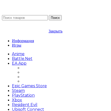
Поиск
Закрыть
Информация
Игры
Anime
Battle.net
EA App
Battlefield
FIFA
Need for Speed
The Sims
Epic Games Store
Steam
PlayStation
Xbox
Resident Evil
Ubisoft Connect