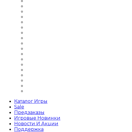
Шутеры 2018 года
Шутеры 2019 года
Шутеры 2Д
Шутеры 3Д
Шутеры бродилка
Шутеры Выживание
Шутеры для слабых ПК
Шутеры на 1 игрока
Шутеры на двоих
Шутеры Офлайн
Шутеры по сети
Шутеры про войну
Шутеры про зомби
Шутеры про космос
Шутеры с открытым миром
Шутеры с сюжетом
Шутеры стратегии
Шутеры хоррор
Каталог Игры
Sale
Предзаказы
Игровые Новинки
Новости И Акции
Поддержка