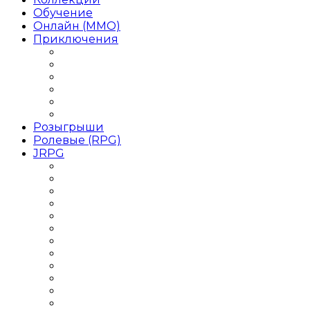
Обучение
Онлайн (MMO)
Приключения
Игры Приключения для девочек
Игры Приключения для детей
Игры Приключения на 1 игрока
Игры Приключения на двоих
Игры Приключения от 1 лица
Игры Приключения Хоррор
Розыгрыши
Ролевые (RPG)
JRPG
Данжен-кроулер
РПГ 2018 года
РПГ 2019 года
РПГ Roguelike / Рогалик
РПГ Аниме
РПГ для слабых ПК
РПГ Кооператив
РПГ на двоих
РПГ одиночные
РПГ Оффлайн
РПГ Пошаговая
РПГ с открытым миром