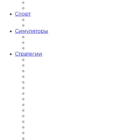
РПГ Средневековье
РПГ Фэнтези
Спорт
Баскетбольные симуляторы
Футбольные симуляторы
Симуляторы
Авиасимуляторы
Строительныe Симуляторы
Траспортные Симуляторы
Стратегии
Игры Стратегии по 1 Мировой
Кооперативные Стратегии
Стратегии 2000 годов
Стратегии 2018 года
Стратегии 2019 года
Стратегии Tower Defence
Стратегии в современном мире
Стратегии для слабых ПК
Стратегии ИНДИ
Стратегии Пошаговые
Стратегии про ВОВ
Стратегии про космос
Стратегии про Строительство
Стратегии Средневековье
Экономические Стратегии