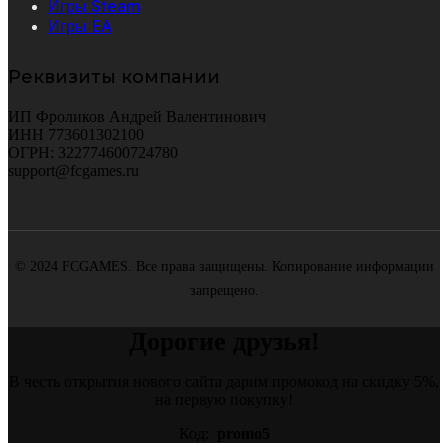
Игры Steam
Игры EA
Реквизиты компании
ИП Фроликов Андрей Валентинович
ИНН 773601302100
ОГРН: 322774600724780
support@fcgames.ru
© 2024 FCGAMES. Все права защищены. Копирование информации
запрещено.
Дорогие друзья!
В честь открытия нового сайта дарим промокод на скидку 5%,
на первую покупку!
Код:
promo5