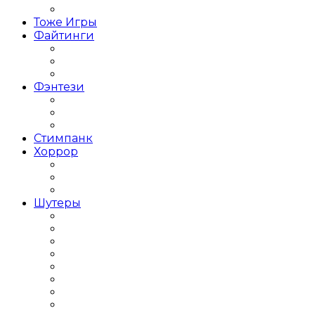
Стратегия в реальном времени
Тоже Игры
Файтинги
Файтинг на двоих
Игры Драки 3Д
Игры Драки на троих
Фэнтези
Тёмное фэнтези
Фэнтези с открытым миром
Японское фентези
Стимпанк
Хоррор
Хоррор на выживание
Хоррор от первого лица
Хоррор от третьего лица
Шутеры
Популярные Шутеры
Крутые Шутеры
Лут Шутеры
Мини Шутеры
Кооперативные Шутеры
Шутер от первого лица
Шутер от третьего лица
Шутер с видом сверху