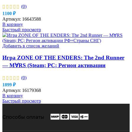
(0)
1100
₽
Артикул:
16643588
В корзину
Быстрый просмотр
Добавить в список желаний
Игра ZONE OF THE ENDERS: The 2nd Runner
— M∀RS (Steam; PC; Регион активации
РФ+Страны СНГ)
(0)
1899
₽
Артикул:
16179368
В корзину
Быстрый просмотр
Способы оплаты