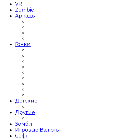
VR
Zombie
Аркады
Beat ’em up / Бит эм Ап
Shoot ’em up / Скролл Шутеры
Метройдвания
Платформеры
Гонки
Гонки 2019 года
Гонки 3Д
Гонки для детей
Гонки на 1 игрока
Гонки на выживание
Гонки на грузовиках
Гонки на Двоих
Гонки на машинах
Гонки на мотоциклах
Детские
Для детей
Другие
Другое
Зомби
Игровые Валюты
Софт