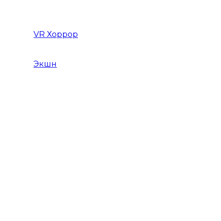
Графические редакторы
VR Хоррор
Экшн
Игры Action Шутеры
Слэшер
Игры Action на слабый ПК
Игры Action RPG
Игры Action от 1 лица
Игры Action от 3 лица