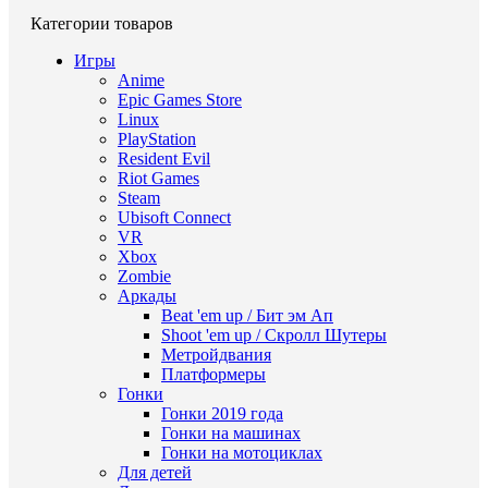
Категории товаров
Игры
Anime
Epic Games Store
Linux
PlayStation
Resident Evil
Riot Games
Steam
Ubisoft Connect
VR
Xbox
Zombie
Аркады
Beat 'em up / Бит эм Ап
Shoot 'em up / Скролл Шутеры
Метройдвания
Платформеры
Гонки
Гонки 2019 года
Гонки на машинах
Гонки на мотоциклах
Для детей