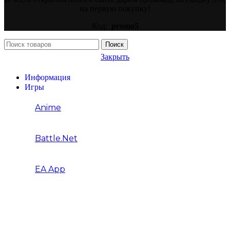
на первую покупку!
Код:
promo5
Поиск
Закрыть
Информация
Игры
Anime
Battle.net
EA App
Battlefield
FIFA