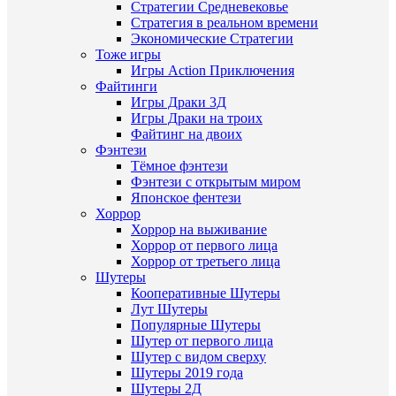
Стратегии Средневековье
Стратегия в реальном времени
Экономические Стратегии
Тоже игры
Игры Action Приключения
Файтинги
Игры Драки 3Д
Игры Драки на троих
Файтинг на двоих
Фэнтези
Тёмное фэнтези
Фэнтези с открытым миром
Японское фентези
Хоррор
Хоррор на выживание
Хоррор от первого лица
Хоррор от третьего лица
Шутеры
Кооперативные Шутеры
Лут Шутеры
Популярные Шутеры
Шутер от первого лица
Шутер с видом сверху
Шутеры 2019 года
Шутеры 2Д