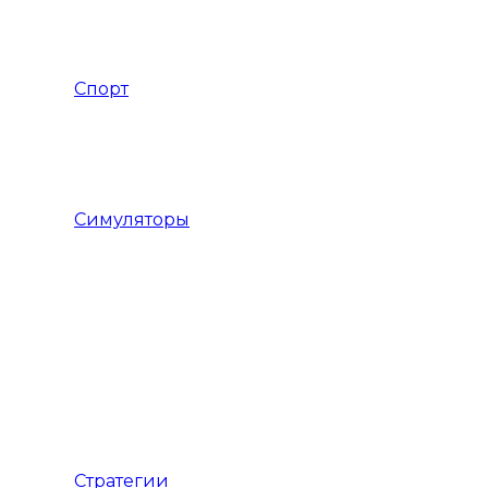
РПГ Фэнтези
Спорт
Баскетбольные симуляторы
Футбольные симуляторы
Симуляторы
Авиасимуляторы
Строительныe Симуляторы
Траспортные Симуляторы
Стратегии