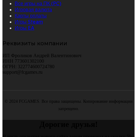
Все игры на ПК (PC)
Игровая валюта
Карты оплаты
Игры Steam
Игры EA
Реквизиты компании
ИП Фроликов Андрей Валентинович
ИНН 773601302100
ОГРН: 322774600724780
support@fcgames.ru
© 2024 FCGAMES. Все права защищены. Копирование информации
запрещено.
Дорогие друзья!
В честь открытия нового сайта дарим промокод на скидку 5%,