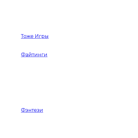
Стратегия в реальном времени
Тоже Игры
Файтинги
Файтинг на двоих
Игры Драки 3Д
Игры Драки на троих
Фэнтези
Тёмное фэнтези
Фэнтези с открытым миром