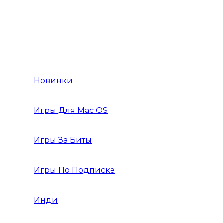
Игры Action Приключения
Игры Action 2019 года
Новинки
Игры Для Mac OS
Игры За Биты
Игры По Подписке
Инди
Инди Платформер