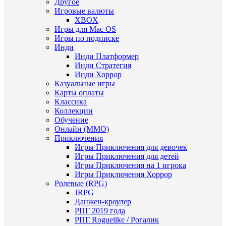
Другое
Игровые валюты
XBOX
Игры для Mac OS
Игры по подписке
Инди
Инди Платформер
Инди Стратегия
Инди Хоррор
Казуальные игры
Карты оплаты
Классика
Коллекции
Обучение
Онлайн (MMO)
Приключения
Игры Приключения для девочек
Игры Приключения для детей
Игры Приключения на 1 игрока
Игры Приключения Хоррор
Ролевые (RPG)
JRPG
Данжен-кроулер
РПГ 2019 года
РПГ Roguelike / Рогалик