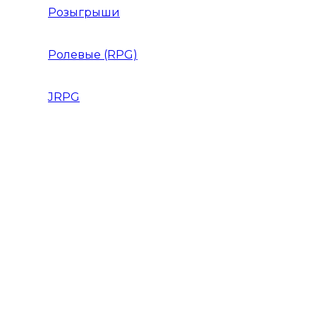
Розыгрыши
Ролевые (RPG)
JRPG
Данжен-кроулер
РПГ 2018 года
РПГ 2019 года
РПГ Roguelike / Рогалик
РПГ Аниме
РПГ для слабых ПК