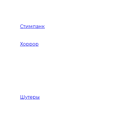
Японское фентези
Стимпанк
Хоррор
Хоррор на выживание
Хоррор от первого лица
Хоррор от третьего лица
Шутеры
Популярные Шутеры
Крутые Шутеры