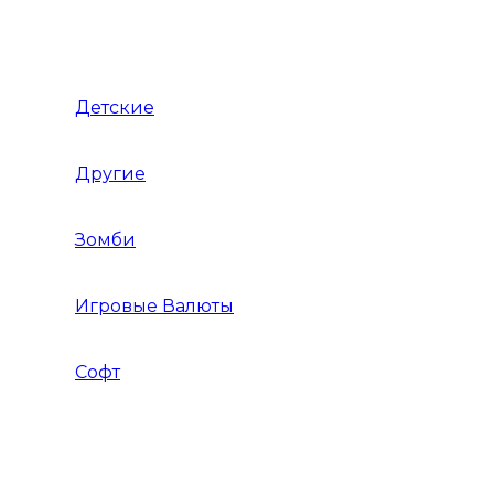
Гонки на мотоциклах
Детские
Для детей
Другие
Другое
Зомби
Игровые Валюты
Софт
Графика и дизайн
Linux