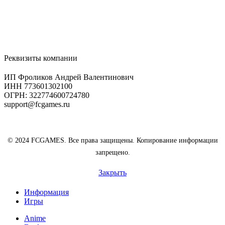
Все игры на ПК (PC)
Игровая валюта
Карты оплаты
Игры Steam
Игры EA
Реквизиты компании
ИП Фроликов Андрей Валентинович
ИНН 773601302100
ОГРН: 322774600724780
support@fcgames.ru
© 2024 FCGAMES. Все права защищены. Копирование информации
запрещено.
Закрыть
Информация
Игры
Anime