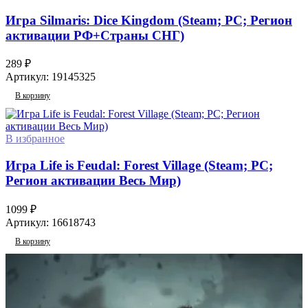
Игра Silmaris: Dice Kingdom (Steam; PC; Регион
активации РФ+Страны СНГ)
289
₽
Артикул:
19145325
В корзину
В избранное
Игра Life is Feudal: Forest Village (Steam; PC;
Регион активации Весь Мир)
1099
₽
Артикул:
16618743
В корзину