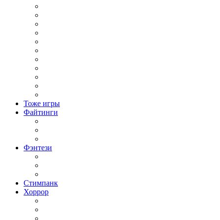
Стратегии Tower Defence
Стратегии в современном мире
Стратегии для слабых ПК
Стратегии ИНДИ
Стратегии Пошаговые
Стратегии про ВОВ
Стратегии про космос
Стратегии про Строительство
Стратегии Средневековье
Экономические Стратегии
Стратегия в реальном времени
Тоже игры
Файтинги
Файтинг на двоих
Игры Драки 3Д
Игры Драки на троих
Фэнтези
Тёмное фэнтези
Фэнтези с открытым миром
Японское фентези
Стимпанк
Хоррор
Хоррор на выживание
Хоррор от первого лица
Хоррор от третьего лица