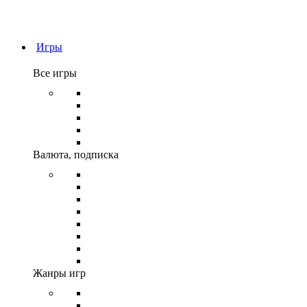
Игры
Все игры
Предзаказы
Скидки
Steam
Игры EA APP
Игры VR
Валюта, подписка
Валюта
Карты оплаты
Кошелек PS
Карта оплаты Xbox
Roblox
Nintendo eShop
Spotify
Apple iTunes
Жанры игр
Экшн
Инди