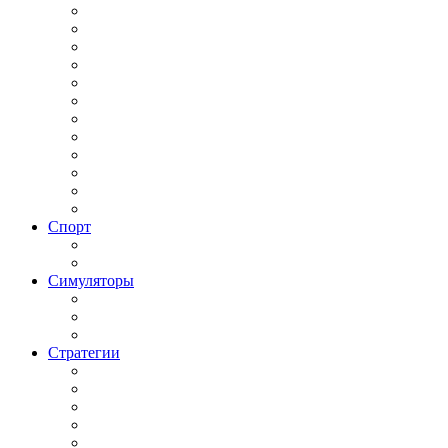
РПГ 2019 года
РПГ Roguelike / Рогалик
РПГ Аниме
РПГ для слабых ПК
РПГ Кооператив
РПГ на двоих
РПГ одиночные
РПГ Оффлайн
РПГ Пошаговая
РПГ с открытым миром
РПГ Средневековье
РПГ Фэнтези
Спорт
Баскетбольные симуляторы
Футбольные симуляторы
Симуляторы
Авиасимуляторы
Строительныe Симуляторы
Траспортные Симуляторы
Стратегии
Игры Стратегии по 1 Мировой
Кооперативные Стратегии
Стратегии 2000 годов
Стратегии 2018 года
Стратегии 2019 года