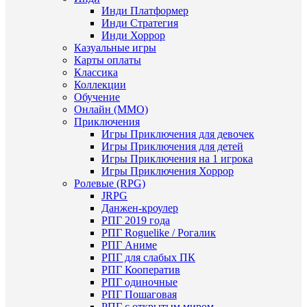
Инди Платформер
Инди Стратегия
Инди Хоррор
Казуальные игры
Карты оплаты
Классика
Коллекции
Обучение
Онлайн (MMO)
Приключения
Игры Приключения для девочек
Игры Приключения для детей
Игры Приключения на 1 игрока
Игры Приключения Хоррор
Ролевые (RPG)
JRPG
Данжен-кроулер
РПГ 2019 года
РПГ Roguelike / Рогалик
РПГ Аниме
РПГ для слабых ПК
РПГ Кооператив
РПГ одиночные
РПГ Пошаговая
РПГ с открытым миром