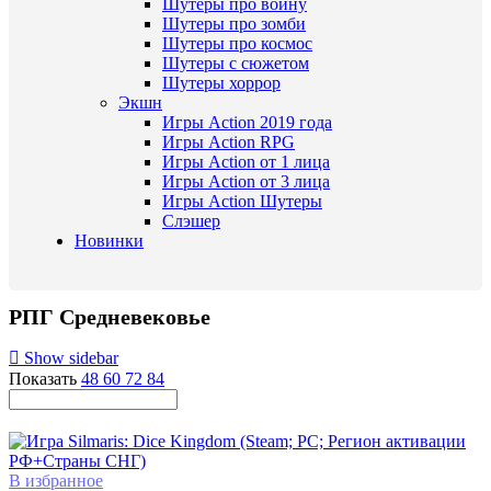
Шутеры про войну
Шутеры про зомби
Шутеры про космос
Шутеры с сюжетом
Шутеры хоррор
Экшн
Игры Action 2019 года
Игры Action RPG
Игры Action от 1 лица
Игры Action от 3 лица
Игры Action Шутеры
Слэшер
Новинки
РПГ Средневековье
Show sidebar
Показать
48
60
72
84
В избранное