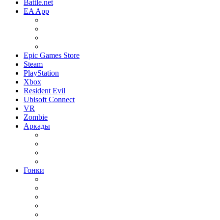
Battle.net
EA App
Battlefield
FIFA
Need for Speed
The Sims
Epic Games Store
Steam
PlayStation
Xbox
Resident Evil
Ubisoft Connect
VR
Zombie
Аркады
Beat ’em up / Бит эм Ап
Shoot ’em up / Скролл Шутеры
Метройдвания
Платформеры
Гонки
Гонки 2019 года
Гонки 3Д
Гонки для детей
Гонки на 1 игрока
Гонки на выживание