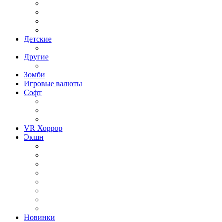
Гонки на грузовиках
Гонки на Двоих
Гонки на машинах
Гонки на мотоциклах
Детские
Для детей
Другие
Другое
Зомби
Игровые валюты
Софт
Графика и дизайн
Linux
Графические редакторы
VR Хоррор
Экшн
Игры Action Шутеры
Слэшер
Игры Action на слабый ПК
Игры Action RPG
Игры Action от 1 лица
Игры Action от 3 лица
Игры Action Приключения
Игры Action 2019 года
Новинки