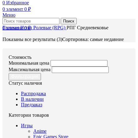
0
Избранное
0
элемент
0
₽
Меню
Поиск
Главная
Игры
Ролевые (RPG)
РПГ Средневековье
0
элемент
0
₽
Показаны все результаты (3)
Сортировка: самые недавние
Стоимость
Минимальная цена
Максимальная цена
Фильтрация
Статус наличия
Распродажа
В наличии
Предзаказ
Категории товаров
Игры
Anime
Epic Games Store