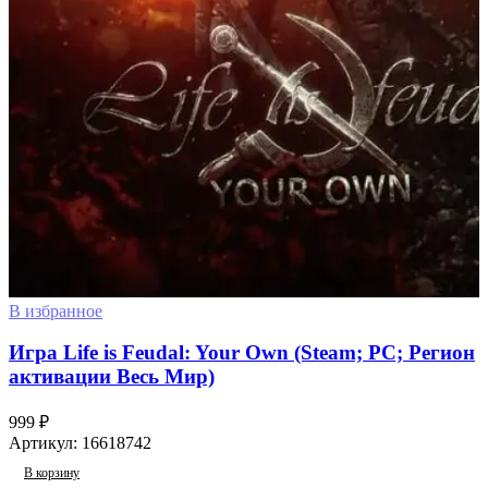
В избранное
Игра Life is Feudal: Your Own (Steam; PC; Регион
активации Весь Мир)
999
₽
Артикул:
16618742
В корзину