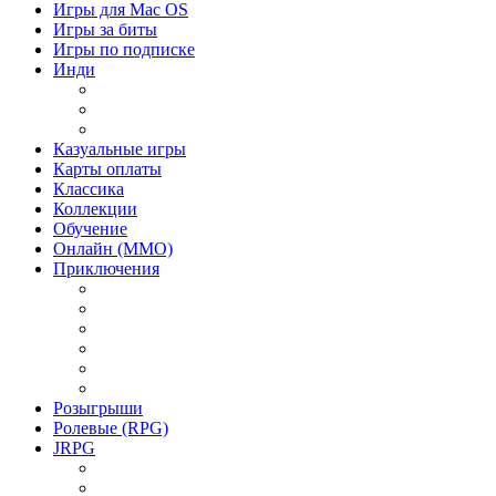
Игры для Mac OS
Игры за биты
Игры по подписке
Инди
Инди Платформер
Инди Стратегия
Инди Хоррор
Казуальные игры
Карты оплаты
Классика
Коллекции
Обучение
Онлайн (MMO)
Приключения
Игры Приключения для девочек
Игры Приключения для детей
Игры Приключения на 1 игрока
Игры Приключения на двоих
Игры Приключения от 1 лица
Игры Приключения Хоррор
Розыгрыши
Ролевые (RPG)
JRPG
Данжен-кроулер
РПГ 2018 года