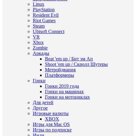
Linux
PlayStation
Resident Evil
Riot Games
Steam
Ubisoft Connect
VR
Xbox
Zombie
Аркады
Beat 'em up / Бит эм Ап
Shoot 'em up / Скролл Шутеры
Метройдвания
Платформеры
Гонки
Гонки 2019 года
Гонки на машинах
Гонки на мотоциклах
Для детей
Другое
Игровые валюты
XBOX
Игры для Mac OS
Игры по подписке
Инди