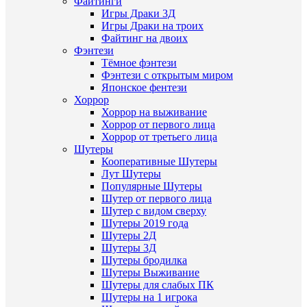
Файтинги
Игры Драки 3Д
Игры Драки на троих
Файтинг на двоих
Фэнтези
Тёмное фэнтези
Фэнтези с открытым миром
Японское фентези
Хоррор
Хоррор на выживание
Хоррор от первого лица
Хоррор от третьего лица
Шутеры
Кооперативные Шутеры
Лут Шутеры
Популярные Шутеры
Шутер от первого лица
Шутер с видом сверху
Шутеры 2019 года
Шутеры 2Д
Шутеры 3Д
Шутеры бродилка
Шутеры Выживание
Шутеры для слабых ПК
Шутеры на 1 игрока