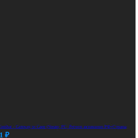
Combat - Gateway to Caen (Steam; PC; Регион активации РФ+Страны
91
₽