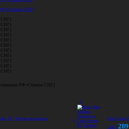
н активации РФ+Страны СНГ)
Steam; PC; Регион активации
Игра Close 
28
СНГ)