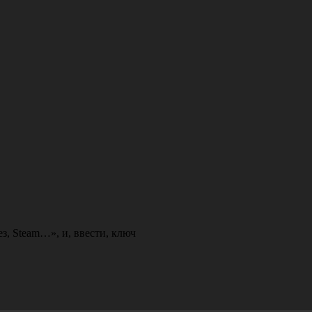
ез
,
Steam…»
,
и
,
ввести
,
ключ