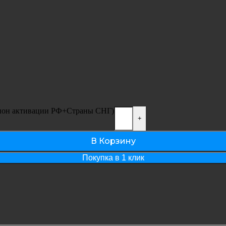
егион активации РФ+Страны СНГ)
+
В Корзину
Покупка в 1 клик