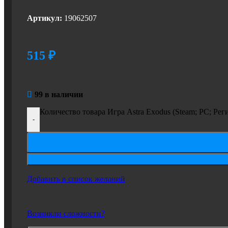
Артикул:
19062507
515
₽
99 в наличии
Количество товара Игра Astra Exodus (Steam; PC; Р
-
Добавить в список желаний
Возникли сложности?