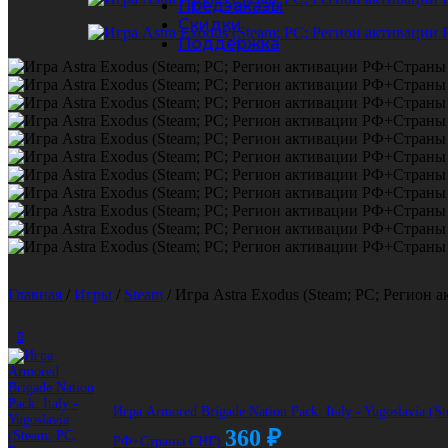
Предзаказы
Скидки
Поддержка
Главная
/
Игры
/
Steam
/
Игра Astra Exodus (Steam; PC; Регио
Игра Armored Brigade Nation Pack: Italy - Yugoslavia (
360
₽
РФ+Страны СНГ)