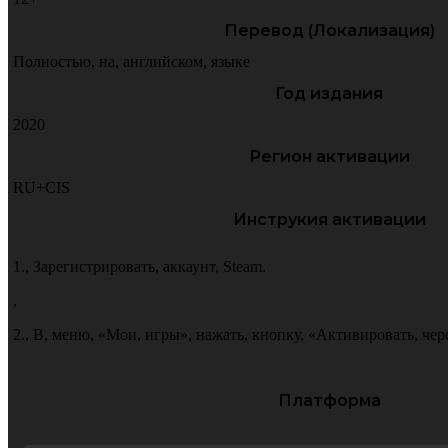
Перевод (Локализация)
Полностью
,
на
,
английском
,
языке
Год издания
2020
Регион активации
RU+CIS
Инструкия активации
1.
,
Зарегистрировать
,
аккаунт
,
Steam.
,
2.
,
В
,
меню
,
«Мои
,
игры»
,
нажать
,
кнопку
,
«Активировать
,
чер
Платформа
PC