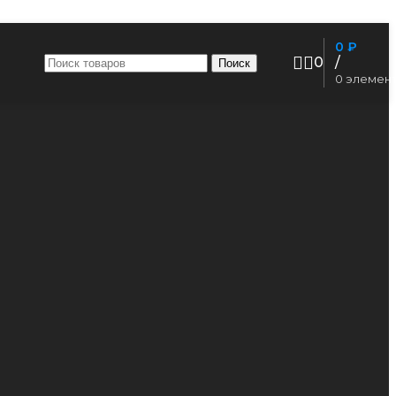
0
₽
0
/
Поиск
0
элемен
чены.