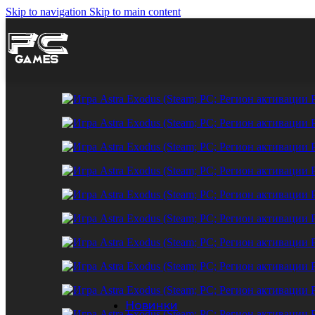
Apple iTunes
Skip to navigation
Skip to main content
Жанры игр
Экшн
Инди
Приключения
Стратегии
Симуляторы
Ролевые (RPG)
Казуальные
Спорт
Прочее
Игры со скидкой до 90%
Распродажа игр
Подготовили для Вас актуальный список иг
0
дней
00
ч
00
мин
00
сек
Купить
Новинки