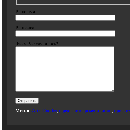
Ваше имя
Ваш e-mail
Что у Вас случилось?
Метки:
Astra Exodus
,
в реальном времени
,
инди
,
про кос