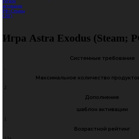
Игра Astra Exodus (Steam;
Системные требования
,
Максимальное количество продуктов
2
Дополнение
шаблон активации
1
Возрастной рейтинг
12+