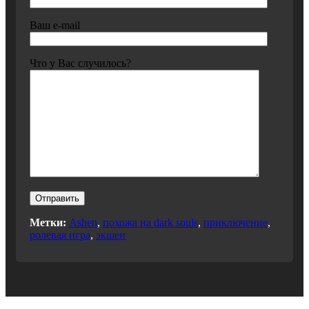
Ваш e-mail
Что у Вас случилось?
Метки:
Ashen
,
похожа на dark souls
,
приключение
,
ролевая игра
,
экшен