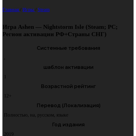
Главная
/
Игры
/
Steam
Игра Ashen — Nightstorm Isle (Steam; PC;
Регион активации РФ+Страны СНГ)
Системные требования
,
шаблон активации
1
Возрастной рейтинг
12+
Перевод (Локализация)
Полностью
,
на
,
русском
,
языке
Год издания
2019