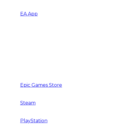
EA App
Battlefield
FIFA
Need for Speed
The Sims
Epic Games Store
Steam
PlayStation