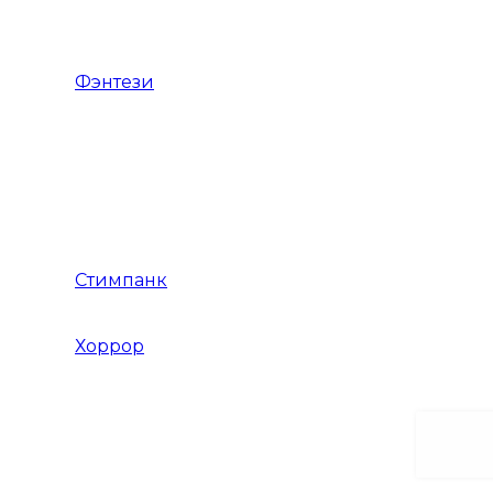
Игры Драки на троих
Фэнтези
Тёмное фэнтези
Фэнтези с открытым миром
Японское фентези
Стимпанк
Хоррор
Хоррор на выживание
Хоррор от первого лица
Хоррор от третьего лица