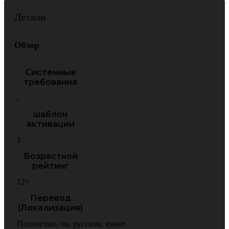
Детали
Обзор
Системные
требования
,
шаблон
активации
1
Возрастной
рейтинг
12+
Перевод
(Локализация)
Полностью
,
на
,
русском
,
языке