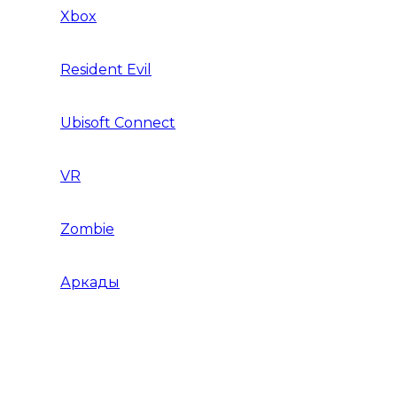
Xbox
Resident Evil
Ubisoft Connect
VR
Zombie
Аркады
Beat ’em up / Бит эм Ап
Shoot ’em up / Скролл Шутеры