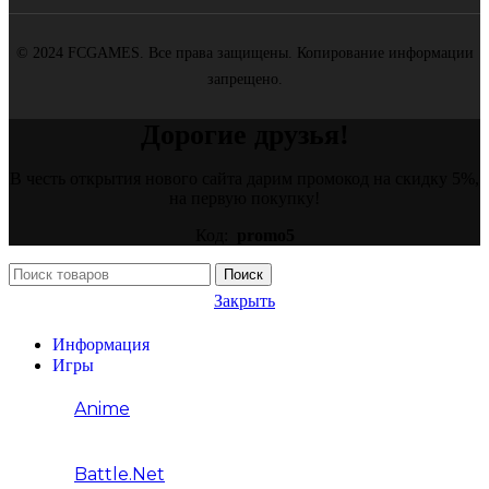
© 2024 FCGAMES. Все права защищены. Копирование информации
запрещено.
Дорогие друзья!
В честь открытия нового сайта дарим промокод на скидку 5%,
на первую покупку!
Код:
promo5
Поиск
Закрыть
Информация
Игры
Anime
Battle.net