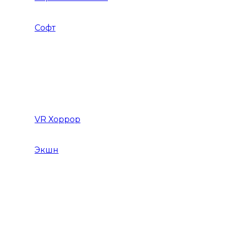
Софт
Графика и дизайн
Linux
Графические редакторы
VR Хоррор
Экшн
Игры Action Шутеры
Слэшер
Игры Action на слабый ПК