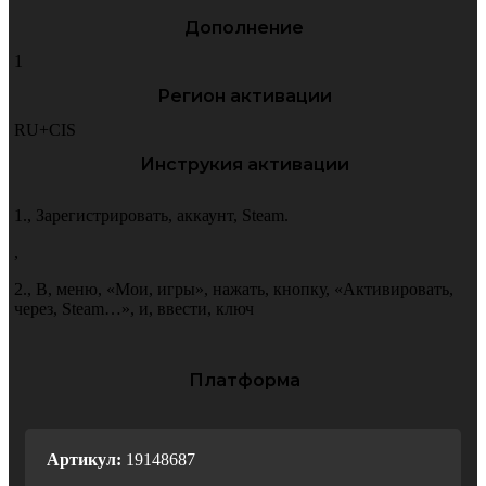
Дополнение
1
Регион активации
RU+CIS
Инструкия активации
1.
,
Зарегистрировать
,
аккаунт
,
Steam.
,
2.
,
В
,
меню
,
«Мои
,
игры»
,
нажать
,
кнопку
,
«Активировать
,
через
,
Steam…»
,
и
,
ввести
,
ключ
Платформа
PC
Артикул:
19148687