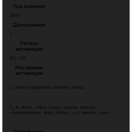
Год издания
2019
Дополнение
1
Регион
активации
RU+CIS
Инструкия
активации
1.
,
Зарегистрировать
,
аккаунт
,
Steam.
,
2.
,
В
,
меню
,
«Мои
,
игры»
,
нажать
,
кнопку
,
«Активировать
,
через
,
Steam…»
,
и
,
ввести
,
ключ
Платформа