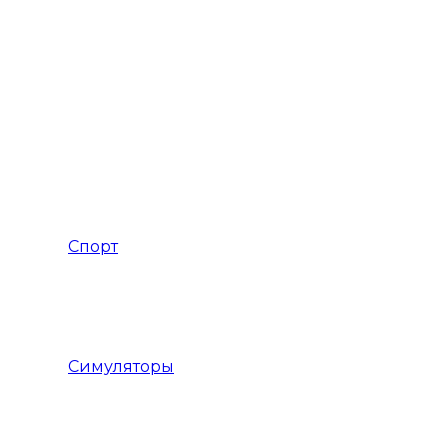
РПГ Пошаговая
РПГ с открытым миром
РПГ Средневековье
РПГ Фэнтези
Спорт
Баскетбольные симуляторы
Футбольные симуляторы
Симуляторы
Авиасимуляторы