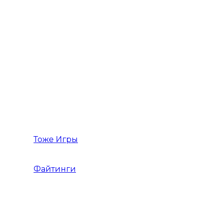
Стратегии про Строительство
Стратегии Средневековье
Экономические Стратегии
Стратегия в реальном времени
Тоже Игры
Файтинги
Файтинг на двоих
Игры Драки 3Д