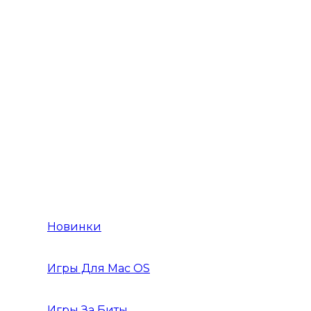
Игры Action RPG
Игры Action от 1 лица
Игры Action от 3 лица
Игры Action Приключения
Игры Action 2019 года
Новинки
Игры Для Mac OS
Игры За Биты