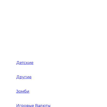
Гонки на грузовиках
Гонки на Двоих
Гонки на машинах
Гонки на мотоциклах
Детские
Для детей
Другие
Другое
Зомби
Игровые Валюты