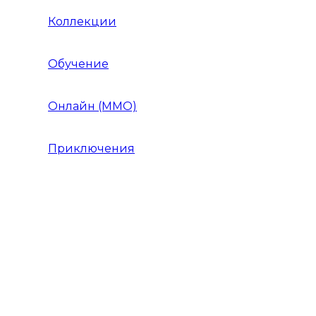
Коллекции
Обучение
Онлайн (MMO)
Приключения
Игры Приключения для девочек
Игры Приключения для детей
Игры Приключения на 1 игрока