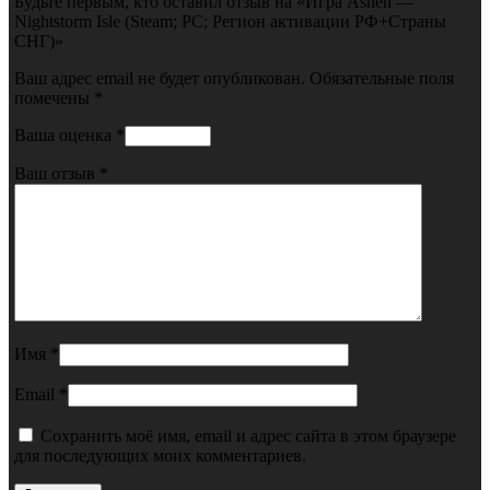
Будьте первым, кто оставил отзыв на «Игра Ashen —
Nightstorm Isle (Steam; PC; Регион активации РФ+Страны
СНГ)»
Ваш адрес email не будет опубликован.
Обязательные поля
помечены
*
Ваша оценка
*
Ваш отзыв
*
Имя
*
Email
*
Сохранить моё имя, email и адрес сайта в этом браузере
для последующих моих комментариев.