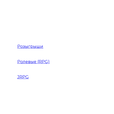
Игры Приключения на двоих
Игры Приключения от 1 лица
Игры Приключения Хоррор
Розыгрыши
Ролевые (RPG)
JRPG
Данжен-кроулер
РПГ 2018 года
РПГ 2019 года