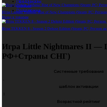
Предзаказы
Скидки
Поддержка
Игра Captain Tsubasa: Rise of New Champions (Steam; PC; Ре
Назад к товарам
Игра TEKKEN 8 - Season 2 Deluxe Edition (Steam; PC; Регион
Игра Little Nightmares II —
РФ+Страны СНГ)
Системные требования
,
шаблон активации
1
Возрастной рейтинг