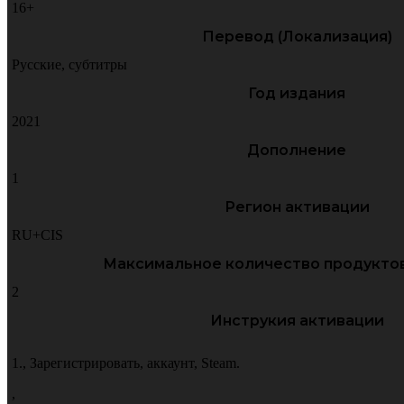
16+
Перевод (Локализация)
Русские
,
субтитры
Год издания
2021
Дополнение
1
Регион активации
RU+CIS
Максимальное количество продуктов
2
Инструкия активации
1.
,
Зарегистрировать
,
аккаунт
,
Steam.
,