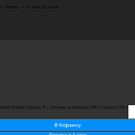
ез
,
Steam…»
,
и
,
ввести
,
ключ
l Content Bundle (Steam; PC; Регион активации РФ+Страны СНГ)
В Корзину