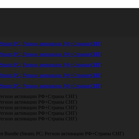
ичество ключей и сроки проведения распродажи ограничены.
ntent Bundle (Steam; PC; Регион активации РФ+Страны СНГ)