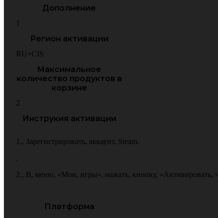
Дополнение
1
Регион активации
RU+CIS
Максимальное
количество продуктов в
корзине
2
Инструкия активации
1.
,
Зарегистрировать
,
аккаунт
,
Steam.
,
2.
,
В
,
меню
,
«Мои
,
игры»
,
нажать
,
кнопку
,
«Активировать
,
Платформа