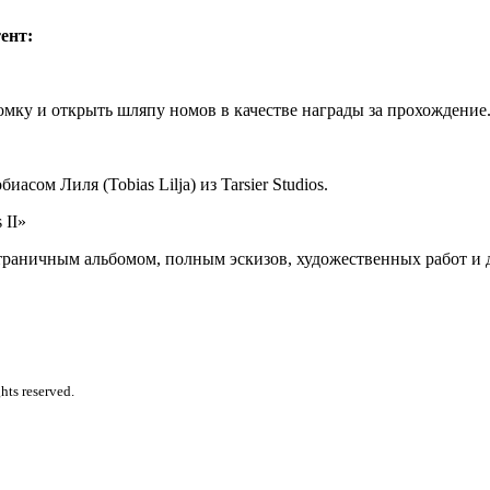
ент:
омку и открыть шляпу номов в качестве награды за прохождение
асом Лиля (Tobias Lilja) из Tarsier Studios.
 II»
6-страничным альбомом, полным эскизов, художественных работ и 
ts reserved.