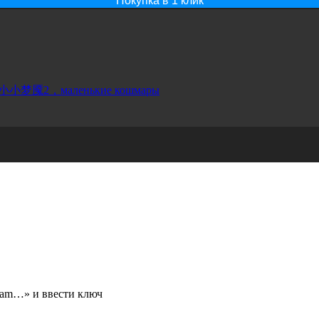
Покупка в 1 клик
小小梦魇2，маленькие кошмары
team…» и ввести ключ