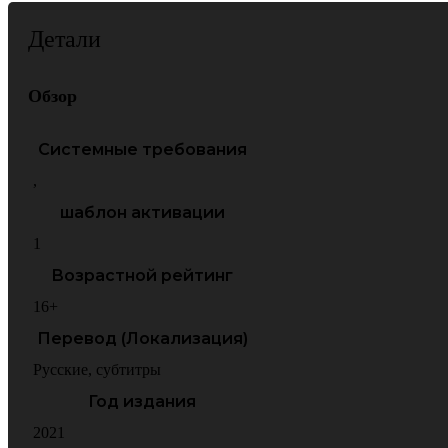
Детали
Обзор
Системные требования
,
шаблон активации
1
Возрастной рейтинг
16+
Перевод (Локализация)
Русские
,
субтитры
Год издания
2021