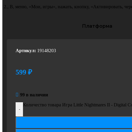
2.
,
В
,
меню
,
«Мои
,
игры»
,
нажать
,
кнопку
,
«Активировать
,
чер
Платформа
PC
Артикул:
19148203
599
₽
99 в наличии
Количество товара Игра Little Nightmares II - Digita
-