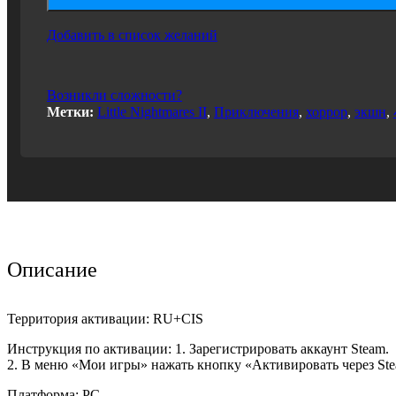
Добавить в список желаний
Возникли сложности?
Метки:
Little Nightmares II
,
Приключения
,
хоррор
,
экшн
,
Описание
Территория активации: RU+CIS
Инструкция по активации: 1. Зарегистрировать аккаунт Steam.
2. В меню «Мои игры» нажать кнопку «Активировать через S
Платформа: PC