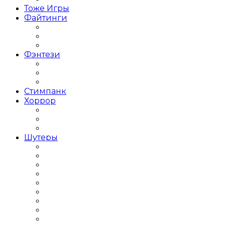
Тоже Игры
Файтинги
Файтинг на двоих
Игры Драки 3Д
Игры Драки на троих
Фэнтези
Тёмное фэнтези
Фэнтези с открытым миром
Японское фентези
Стимпанк
Хоррор
Хоррор на выживание
Хоррор от первого лица
Хоррор от третьего лица
Шутеры
Популярные Шутеры
Крутые Шутеры
Лут Шутеры
Мини Шутеры
Кооперативные Шутеры
Шутер от первого лица
Шутер от третьего лица
Шутер с видом сверху
Шутеры 2018 года