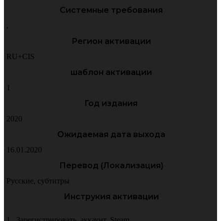
Системные требования
,
Регион активации
RU+CIS
шаблон активации
1
Год издания
2020
Ожидаемая дата выхода
16.01.2020
Перевод (Локализация)
Русские
,
субтитры
Инструкия активации
1.
,
Зарегистрировать
,
аккаунт
,
Steam.