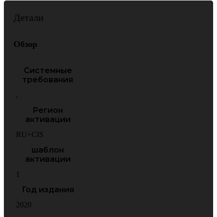
Детали
Обзор
Системные
требования
,
Регион
активации
RU+CIS
шаблон
активации
1
Год издания
2020