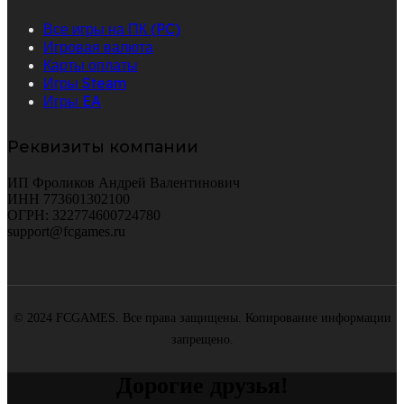
Все игры на ПК (PC)
Игровая валюта
Карты оплаты
Игры Steam
Игры EA
Реквизиты компании
ИП Фроликов Андрей Валентинович
ИНН 773601302100
ОГРН: 322774600724780
support@fcgames.ru
© 2024 FCGAMES. Все права защищены. Копирование информации
запрещено.
Дорогие друзья!