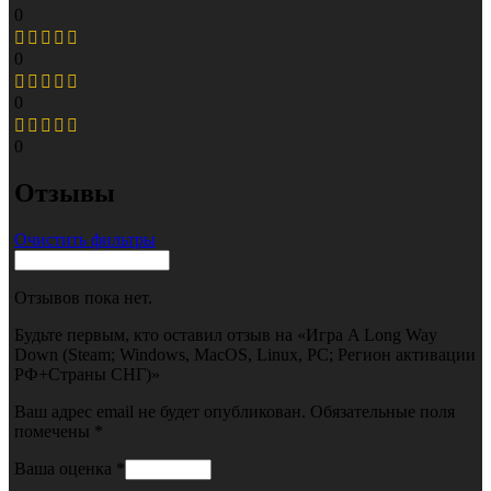
0
0
0
0
Отзывы
Очистить фильтры
Отзывов пока нет.
Будьте первым, кто оставил отзыв на «Игра A Long Way
Down (Steam; Windows, MacOS, Linux, PC; Регион активации
РФ+Страны СНГ)»
Ваш адрес email не будет опубликован.
Обязательные поля
помечены
*
Ваша оценка
*