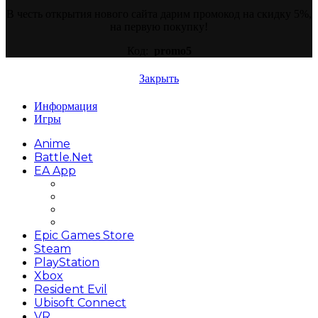
В честь открытия нового сайта дарим промокод на скидку 5%,
на первую покупку!
Код:
promo5
Закрыть
Информация
Игры
Anime
Battle.net
EA App
Battlefield
FIFA
Need for Speed
The Sims
Epic Games Store
Steam
PlayStation
Xbox
Resident Evil
Ubisoft Connect
VR