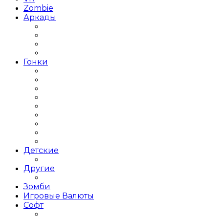
Zombie
Аркады
Beat ’em up / Бит эм Ап
Shoot ’em up / Скролл Шутеры
Метройдвания
Платформеры
Гонки
Гонки 2019 года
Гонки 3Д
Гонки для детей
Гонки на 1 игрока
Гонки на выживание
Гонки на грузовиках
Гонки на Двоих
Гонки на машинах
Гонки на мотоциклах
Детские
Для детей
Другие
Другое
Зомби
Игровые Валюты
Софт
Графика и дизайн