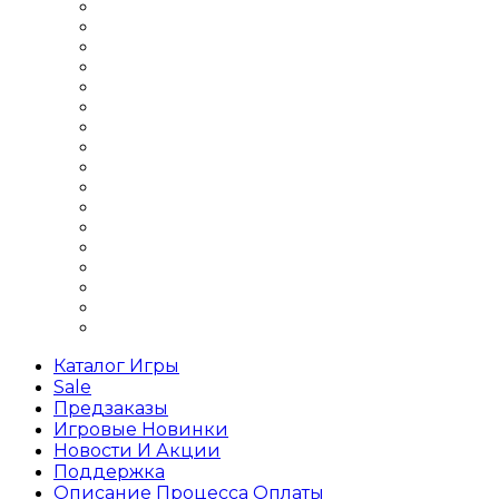
Шутеры 2019 года
Шутеры 2Д
Шутеры 3Д
Шутеры бродилка
Шутеры Выживание
Шутеры для слабых ПК
Шутеры на 1 игрока
Шутеры на двоих
Шутеры Офлайн
Шутеры по сети
Шутеры про войну
Шутеры про зомби
Шутеры про космос
Шутеры с открытым миром
Шутеры с сюжетом
Шутеры стратегии
Шутеры хоррор
Каталог Игры
Sale
Предзаказы
Игровые Новинки
Новости И Акции
Поддержка
Описание Процесса Оплаты