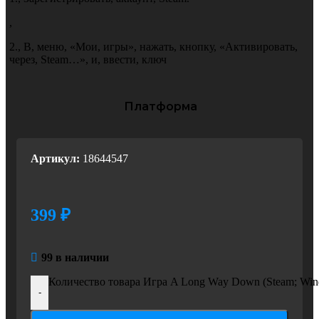
,
2.
,
В
,
меню
,
«Мои
,
игры»
,
нажать
,
кнопку
,
«Активировать
,
через
,
Steam…»
,
и
,
ввести
,
ключ
Платформа
Windows
,
MacOS
,
Linux
,
PC
Артикул:
18644547
399
₽
99 в наличии
Количество товара Игра A Long Way Down (Steam; Wi
-