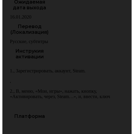
Ожидаемая
дата выхода
16.01.2020
Перевод
(Локализация)
Русские
,
субтитры
Инструкия
активации
1.
,
Зарегистрировать
,
аккаунт
,
Steam.
,
2.
,
В
,
меню
,
«Мои
,
игры»
,
нажать
,
кнопку
,
«Активировать
,
через
,
Steam…»
,
и
,
ввести
,
ключ
Платформа
Windows
,
MacOS
,
Linux
,
PC