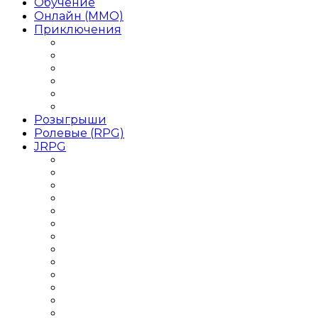
Обучение
Онлайн (MMO)
Приключения
Игры Приключения для девочек
Игры Приключения для детей
Игры Приключения на 1 игрока
Игры Приключения на двоих
Игры Приключения от 1 лица
Игры Приключения Хоррор
Розыгрыши
Ролевые (RPG)
JRPG
Данжен-кроулер
РПГ 2018 года
РПГ 2019 года
РПГ Roguelike / Рогалик
РПГ Аниме
РПГ для слабых ПК
РПГ Кооператив
РПГ на двоих
РПГ одиночные
РПГ Оффлайн
РПГ Пошаговая
РПГ с открытым миром
РПГ Средневековье