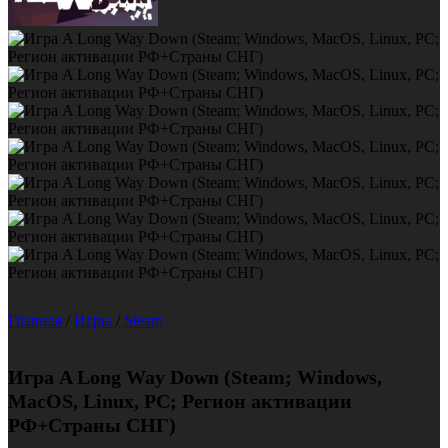
Главная
/
Игры
/
Steam
Игра A Long Way Down (Steam; Windows,
MacOS, Linux, PC; Регион активации
РФ+Страны СНГ)