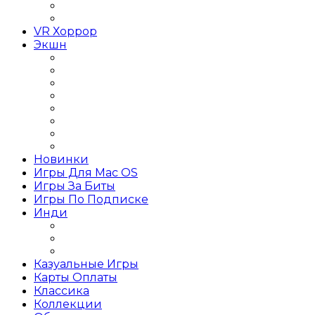
Linux
Графические редакторы
VR Хоррор
Экшн
Игры Action Шутеры
Слэшер
Игры Action на слабый ПК
Игры Action RPG
Игры Action от 1 лица
Игры Action от 3 лица
Игры Action Приключения
Игры Action 2019 года
Новинки
Игры Для Mac OS
Игры За Биты
Игры По Подписке
Инди
Инди Платформер
Инди Стратегия
Инди Хоррор
Казуальные Игры
Карты Оплаты
Классика
Коллекции