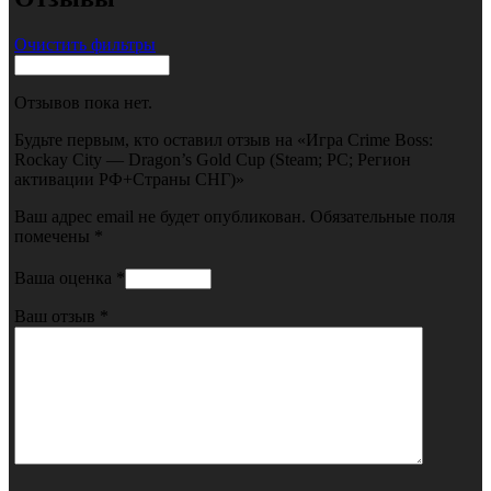
Очистить фильтры
Отзывов пока нет.
Будьте первым, кто оставил отзыв на «Игра Crime Boss:
Rockay City — Dragon’s Gold Cup (Steam; PC; Регион
активации РФ+Страны СНГ)»
Ваш адрес email не будет опубликован.
Обязательные поля
помечены
*
Ваша оценка
*
Ваш отзыв
*