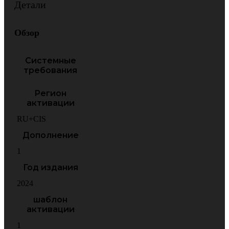
Детали
Обзор
Системные
требования
Регион
активации
RU+CIS
Дополнение
1
Год издания
2024
шаблон
активации
1