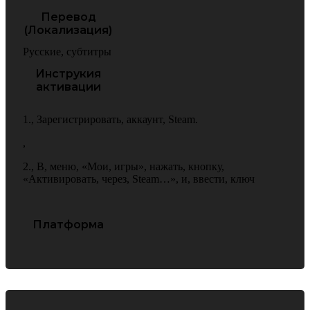
Перевод
(Локализация)
Русские
,
субтитры
Инструкия
активации
1.
,
Зарегистрировать
,
аккаунт
,
Steam.
,
2.
,
В
,
меню
,
«Мои
,
игры»
,
нажать
,
кнопку
,
«Активировать
,
через
,
Steam…»
,
и
,
ввести
,
ключ
Платформа
PC