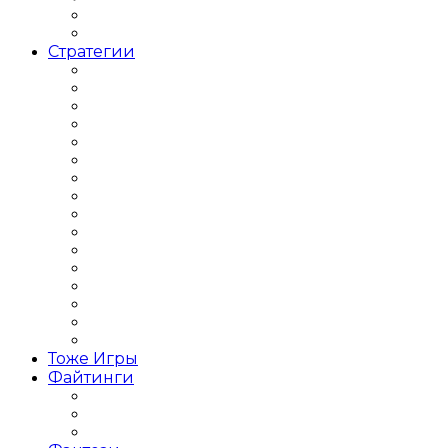
Строительныe Симуляторы
Траспортные Симуляторы
Стратегии
Игры Стратегии по 1 Мировой
Кооперативные Стратегии
Стратегии 2000 годов
Стратегии 2018 года
Стратегии 2019 года
Стратегии Tower Defence
Стратегии в современном мире
Стратегии для слабых ПК
Стратегии ИНДИ
Стратегии Пошаговые
Стратегии про ВОВ
Стратегии про космос
Стратегии про Строительство
Стратегии Средневековье
Экономические Стратегии
Стратегия в реальном времени
Тоже Игры
Файтинги
Файтинг на двоих
Игры Драки 3Д
Игры Драки на троих