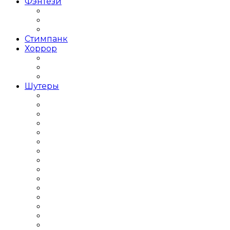
Фэнтези
Тёмное фэнтези
Фэнтези с открытым миром
Японское фентези
Стимпанк
Хоррор
Хоррор на выживание
Хоррор от первого лица
Хоррор от третьего лица
Шутеры
Популярные Шутеры
Крутые Шутеры
Лут Шутеры
Мини Шутеры
Кооперативные Шутеры
Шутер от первого лица
Шутер от третьего лица
Шутер с видом сверху
Шутеры 2018 года
Шутеры 2019 года
Шутеры 2Д
Шутеры 3Д
Шутеры бродилка
Шутеры Выживание
Шутеры для слабых ПК