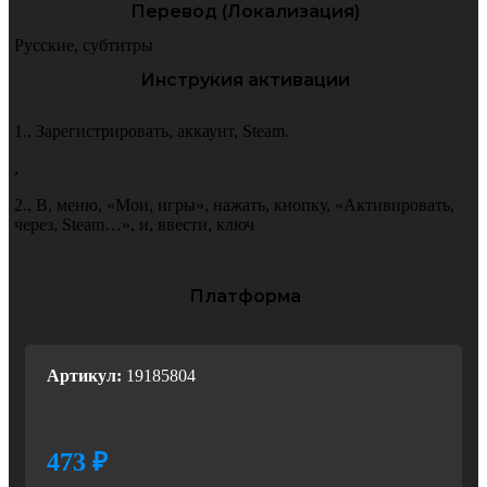
Перевод (Локализация)
Русские
,
субтитры
Инструкия активации
1.
,
Зарегистрировать
,
аккаунт
,
Steam.
,
2.
,
В
,
меню
,
«Мои
,
игры»
,
нажать
,
кнопку
,
«Активировать
,
через
,
Steam…»
,
и
,
ввести
,
ключ
Платформа
PC
Артикул:
19185804
473
₽