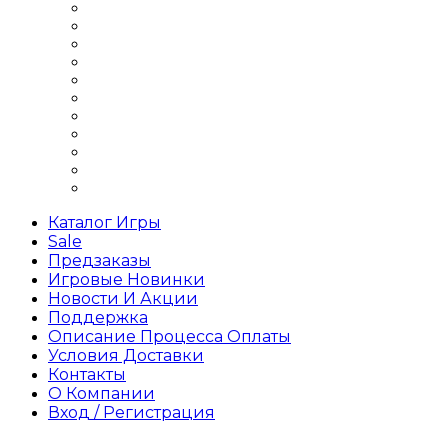
Шутеры на 1 игрока
Шутеры на двоих
Шутеры Офлайн
Шутеры по сети
Шутеры про войну
Шутеры про зомби
Шутеры про космос
Шутеры с открытым миром
Шутеры с сюжетом
Шутеры стратегии
Шутеры хоррор
Каталог Игры
Sale
Предзаказы
Игровые Новинки
Новости И Акции
Поддержка
Описание Процесса Оплаты
Условия Доставки
Контакты
О Компании
Вход / Регистрация