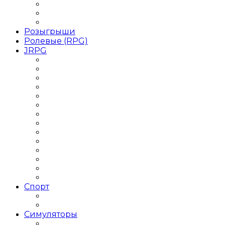
Игры Приключения на двоих
Игры Приключения от 1 лица
Игры Приключения Хоррор
Розыгрыши
Ролевые (RPG)
JRPG
Данжен-кроулер
РПГ 2018 года
РПГ 2019 года
РПГ Roguelike / Рогалик
РПГ Аниме
РПГ для слабых ПК
РПГ Кооператив
РПГ на двоих
РПГ одиночные
РПГ Оффлайн
РПГ Пошаговая
РПГ с открытым миром
РПГ Средневековье
РПГ Фэнтези
Спорт
Баскетбольные симуляторы
Футбольные симуляторы
Симуляторы
Авиасимуляторы