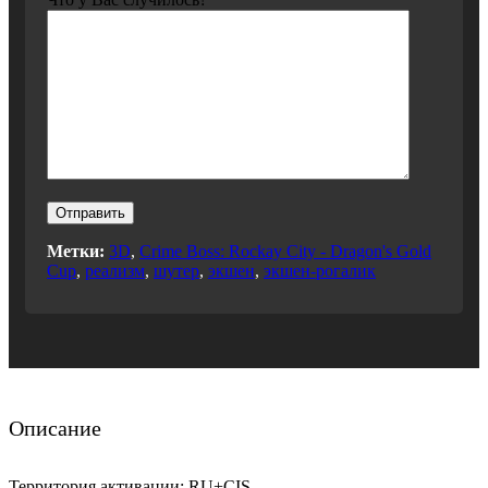
Метки:
3D
,
Crime Boss: Rockay City - Dragon's Gold
Cup
,
реализм
,
шутер
,
экшен
,
экшен-рогалик
Описание
Территория активации: RU+CIS