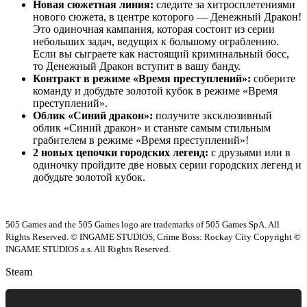
Новая сюжетная линия:
следите за хитросплетениями
нового сюжета, в центре которого — Денежный Дракон!
Это одиночная кампания, которая состоит из серии
небольших задач, ведущих к большому ограблению.
Если вы сыграете как настоящий криминальный босс,
то Денежный Дракон вступит в вашу банду.
Контракт в режиме «Время преступлений»:
соберите
команду и добудьте золотой кубок в режиме «Время
преступлений».
Облик «Синий дракон»:
получите эксклюзивный
облик «Синий дракон» и станьте самым стильным
грабителем в режиме «Время преступлений»!
2 новых цепочки городских легенд:
с друзьями или в
одиночку пройдите две новых серии городских легенд и
добудьте золотой кубок.
505 Games and the 505 Games logo are trademarks of 505 Games SpA. All
Rights Reserved. © INGAME STUDIOS, Crime Boss: Rockay City Copyright ©
INGAME STUDIOS a.s. All Rights Reserved.
Steam