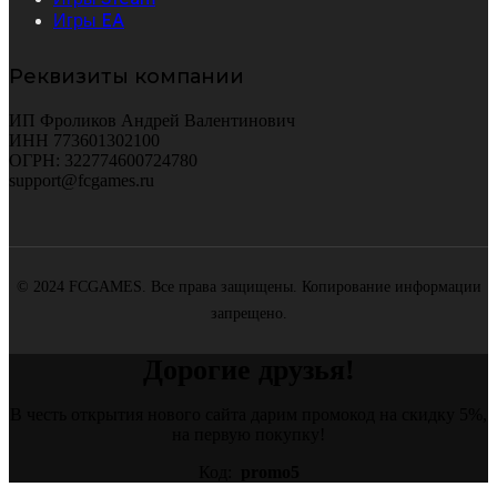
Игры EA
Реквизиты компании
ИП Фроликов Андрей Валентинович
ИНН 773601302100
ОГРН: 322774600724780
support@fcgames.ru
© 2024 FCGAMES. Все права защищены. Копирование информации
запрещено.
Дорогие друзья!
В честь открытия нового сайта дарим промокод на скидку 5%,
на первую покупку!
Код:
promo5