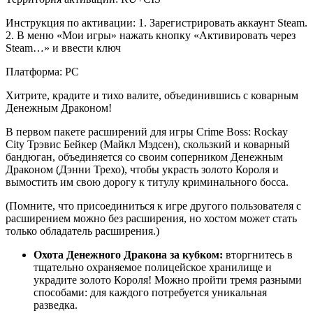
Инструкция по активации: 1. Зарегистрировать аккаунт Steam.
2. В меню «Мои игры» нажать кнопку «Активировать через
Steam…» и ввести ключ
Платформа: PC
Хитрите, крадите и тихо валите, объединившись с коварным
Денежным Драконом!
В первом пакете расширений для игры Crime Boss: Rockay
City Трэвис Бейкер (Майкл Мэдсен), скользкий и коварный
бандюган, объединяется со своим соперником Денежным
Драконом (Дэнни Трехо), чтобы украсть золото Короля и
вымостить им свою дорогу к титулу криминального босса.
(Помните, что присоединиться к игре другого пользователя с
расширением можно без расширения, но хостом может стать
только обладатель расширения.)
Охота Денежного Дракона за кубком:
вторгнитесь в
тщательно охраняемое полицейское хранилище и
украдите золото Короля! Можно пройти тремя разными
способами: для каждого потребуется уникальная
разведка.