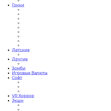
Платформеры
Гонки
Гонки 2019 года
Гонки 3Д
Гонки для детей
Гонки на 1 игрока
Гонки на выживание
Гонки на грузовиках
Гонки на Двоих
Гонки на машинах
Гонки на мотоциклах
Детские
Для детей
Другие
Другое
Зомби
Игровые Валюты
Софт
Графика и дизайн
Linux
Графические редакторы
VR Хоррор
Экшн
Игры Action Шутеры
Слэшер