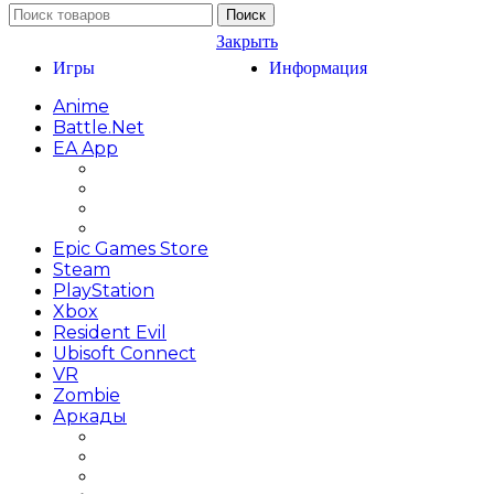
Поиск
Закрыть
Игры
Информация
Anime
Battle.net
EA App
Battlefield
FIFA
Need for Speed
The Sims
Epic Games Store
Steam
PlayStation
Xbox
Resident Evil
Ubisoft Connect
VR
Zombie
Аркады
Beat ’em up / Бит эм Ап
Shoot ’em up / Скролл Шутеры
Метройдвания