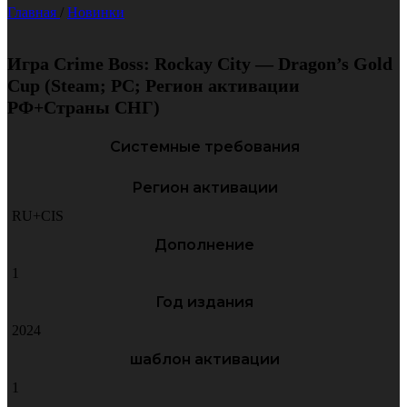
Главная
/
Новинки
Игра Crime Boss: Rockay City — Dragon’s Gold
Cup (Steam; PC; Регион активации
РФ+Страны СНГ)
Системные требования
Регион активации
RU+CIS
Дополнение
1
Год издания
2024
шаблон активации
1