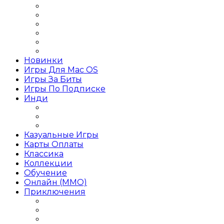
Игры Action на слабый ПК
Игры Action RPG
Игры Action от 1 лица
Игры Action от 3 лица
Игры Action Приключения
Игры Action 2019 года
Новинки
Игры Для Mac OS
Игры За Биты
Игры По Подписке
Инди
Инди Платформер
Инди Стратегия
Инди Хоррор
Казуальные Игры
Карты Оплаты
Классика
Коллекции
Обучение
Онлайн (MMO)
Приключения
Игры Приключения для девочек
Игры Приключения для детей
Игры Приключения на 1 игрока