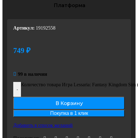
Платформа
PC
Артикул:
19192558
749
₽
99 в наличии
Количество товара Игра Lessaria: Fantasy Kingdom Si
-
В Корзину
Покупка в 1 клик
Добавить в список желаний