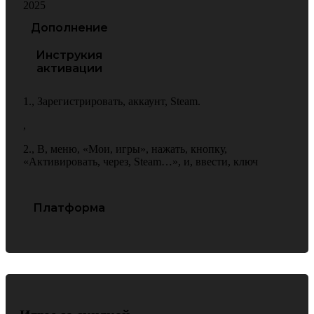
2025
Дополнение
Инструкия
активации
1.
,
Зарегистрировать
,
аккаунт
,
Steam.
,
2.
,
В
,
меню
,
«Мои
,
игры»
,
нажать
,
кнопку
,
«Активировать
,
через
,
Steam…»
,
и
,
ввести
,
ключ
Платформа
PC