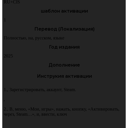
RU+CIS
шаблон активации
1
Перевод (Локализация)
Полностью
,
на
,
русском
,
языке
Год издания
2025
Дополнение
Инструкия активации
1.
,
Зарегистрировать
,
аккаунт
,
Steam.
,
2.
,
В
,
меню
,
«Мои
,
игры»
,
нажать
,
кнопку
,
«Активировать
,
через
,
Steam…»
,
и
,
ввести
,
ключ