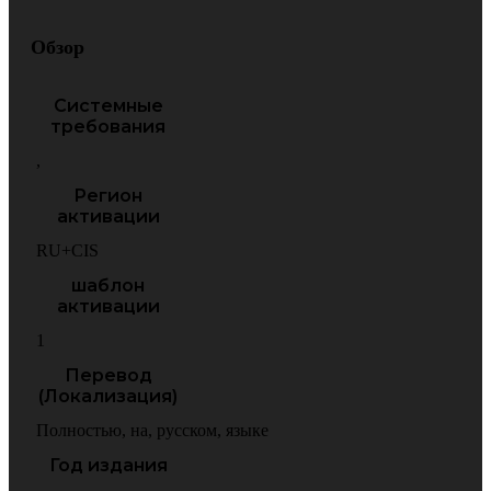
Обзор
Системные
требования
,
Регион
активации
RU+CIS
шаблон
активации
1
Перевод
(Локализация)
Полностью
,
на
,
русском
,
языке
Год издания