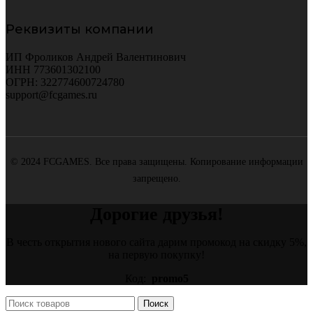
Реквизиты компании
ИП Фроликов Андрей Валентинович
ИНН 773601302100
ОГРН: 322774600724780
support@fcgames.ru
© 2024 FCGAMES. Все права защищены. Копирование информации
запрещено.
Дорогие друзья!
В честь открытия нового сайта дарим промокод на скидку 5%,
на первую покупку!
Код:
promo5
Поиск