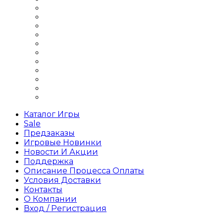
Шутеры на 1 игрока
Шутеры на двоих
Шутеры Офлайн
Шутеры по сети
Шутеры про войну
Шутеры про зомби
Шутеры про космос
Шутеры с открытым миром
Шутеры с сюжетом
Шутеры стратегии
Шутеры хоррор
Каталог Игры
Sale
Предзаказы
Игровые Новинки
Новости И Акции
Поддержка
Описание Процесса Оплаты
Условия Доставки
Контакты
О Компании
Вход / Регистрация