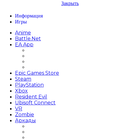
Закрыть
Информация
Игры
Anime
Battle.net
EA App
Battlefield
FIFA
Need for Speed
The Sims
Epic Games Store
Steam
PlayStation
Xbox
Resident Evil
Ubisoft Connect
VR
Zombie
Аркады
Beat ’em up / Бит эм Ап
Shoot ’em up / Скролл Шутеры
Метройдвания