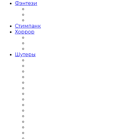
Фэнтези
Тёмное фэнтези
Фэнтези с открытым миром
Японское фентези
Стимпанк
Хоррор
Хоррор на выживание
Хоррор от первого лица
Хоррор от третьего лица
Шутеры
Популярные Шутеры
Крутые Шутеры
Лут Шутеры
Мини Шутеры
Кооперативные Шутеры
Шутер от первого лица
Шутер от третьего лица
Шутер с видом сверху
Шутеры 2018 года
Шутеры 2019 года
Шутеры 2Д
Шутеры 3Д
Шутеры бродилка
Шутеры Выживание
Шутеры для слабых ПК