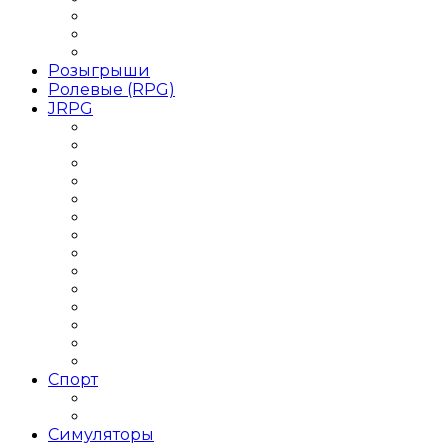
Игры Приключения на двоих
Игры Приключения от 1 лица
Игры Приключения Хоррор
Розыгрыши
Ролевые (RPG)
JRPG
Данжен-кроулер
РПГ 2018 года
РПГ 2019 года
РПГ Roguelike / Рогалик
РПГ Аниме
РПГ для слабых ПК
РПГ Кооператив
РПГ на двоих
РПГ одиночные
РПГ Оффлайн
РПГ Пошаговая
РПГ с открытым миром
РПГ Средневековье
РПГ Фэнтези
Спорт
Баскетбольные симуляторы
Футбольные симуляторы
Симуляторы