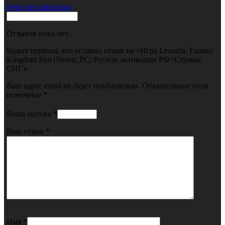
Очистить фильтры
Отзывов пока нет.
Будьте первым, кто оставил отзыв на «Игра Lessaria: Fantasy
Kingdom Sim (Steam; PC; Регион активации РФ+Страны
СНГ)»
Ваш адрес email не будет опубликован.
Обязательные поля
помечены
*
Ваша оценка
*
Ваш отзыв
*
Имя
*