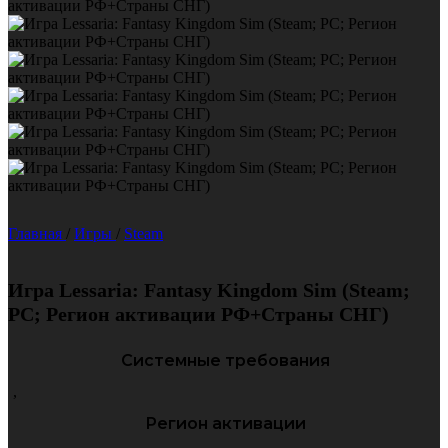
Главная
/
Игры
/
Steam
Игра Lessaria: Fantasy Kingdom Sim (Steam;
PC; Регион активации РФ+Страны СНГ)
Системные требования
,
Регион активации