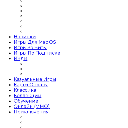
Слэшер
Игры Action на слабый ПК
Игры Action RPG
Игры Action от 1 лица
Игры Action от 3 лица
Игры Action Приключения
Игры Action 2019 года
Новинки
Игры Для Mac OS
Игры За Биты
Игры По Подписке
Инди
Инди Платформер
Инди Стратегия
Инди Хоррор
Казуальные Игры
Карты Оплаты
Классика
Коллекции
Обучение
Онлайн (MMO)
Приключения
Игры Приключения для девочек
Игры Приключения для детей
Игры Приключения на 1 игрока