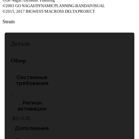
©Go Nagai /Dynamic Planning
©2003 GO NAGAI/DYNAMICPLANNING-BANDAIVISUAL
©2015, 2017 BIGWEST/MACROSS DELTA PROJECT
Steam
Детали
Обзор
Системные
требования
,
Регион
активации
RU+CIS
Дополнение