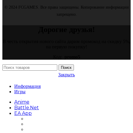
© 2024 FCGAMES. Все права защищены. Копирование информации
запрещено.
Дорогие друзья!
В честь открытия нового сайта дарим промокод на скидку 5%,
на первую покупку!
Код:
promo5
Поиск
Закрыть
Информация
Игры
Anime
Battle.net
EA App
Battlefield
FIFA
Need for Speed