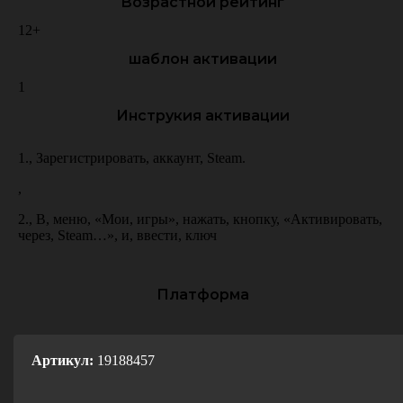
Возрастной рейтинг
12+
шаблон активации
1
Инструкия активации
1.
,
Зарегистрировать
,
аккаунт
,
Steam.
,
2.
,
В
,
меню
,
«Мои
,
игры»
,
нажать
,
кнопку
,
«Активировать
,
через
,
Steam…»
,
и
,
ввести
,
ключ
Платформа
PC
Артикул:
19188457