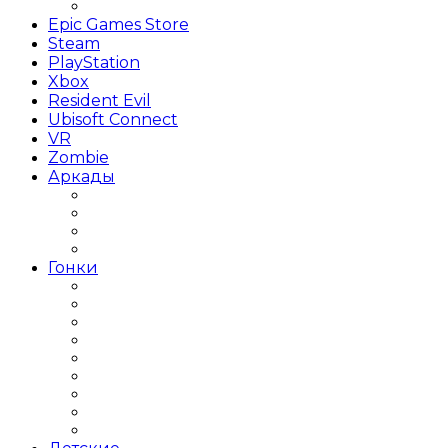
The Sims
Epic Games Store
Steam
PlayStation
Xbox
Resident Evil
Ubisoft Connect
VR
Zombie
Аркады
Beat ’em up / Бит эм Ап
Shoot ’em up / Скролл Шутеры
Метройдвания
Платформеры
Гонки
Гонки 2019 года
Гонки 3Д
Гонки для детей
Гонки на 1 игрока
Гонки на выживание
Гонки на грузовиках
Гонки на Двоих
Гонки на машинах
Гонки на мотоциклах