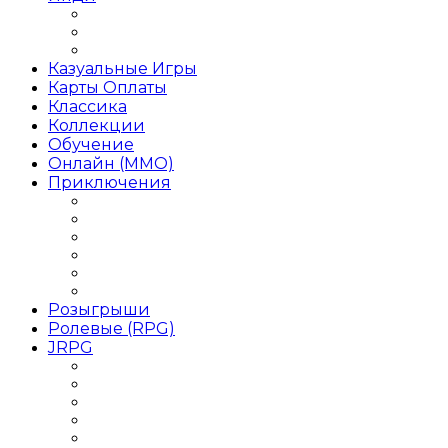
Инди Платформер
Инди Стратегия
Инди Хоррор
Казуальные Игры
Карты Оплаты
Классика
Коллекции
Обучение
Онлайн (MMO)
Приключения
Игры Приключения для девочек
Игры Приключения для детей
Игры Приключения на 1 игрока
Игры Приключения на двоих
Игры Приключения от 1 лица
Игры Приключения Хоррор
Розыгрыши
Ролевые (RPG)
JRPG
Данжен-кроулер
РПГ 2018 года
РПГ 2019 года
РПГ Roguelike / Рогалик
РПГ Аниме