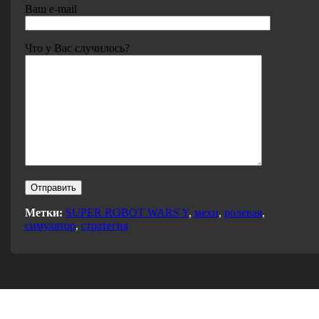
Ваш e-mail
Что у Вас случилось?
Метки:
SUPER ROBOT WARS Y
,
мехи
,
ролевая
,
симулятор
,
стратегия