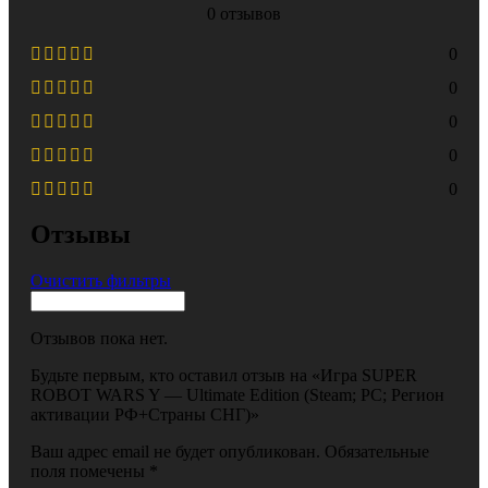
0 отзывов
0
0
0
0
0
Отзывы
Очистить фильтры
Отзывов пока нет.
Будьте первым, кто оставил отзыв на «Игра SUPER
ROBOT WARS Y — Ultimate Edition (Steam; PC; Регион
активации РФ+Страны СНГ)»
Ваш адрес email не будет опубликован.
Обязательные
поля помечены
*