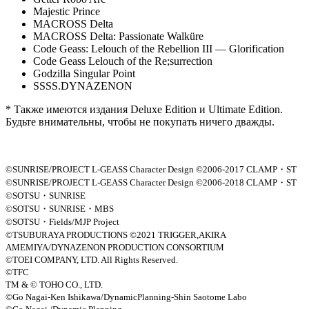
Majestic Prince
MACROSS Delta
MACROSS Delta: Passionate Walküre
Code Geass: Lelouch of the Rebellion III — Glorification
Code Geass Lelouch of the Re;surrection
Godzilla Singular Point
SSSS.DYNAZENON
* Также имеются издания Deluxe Edition и Ultimate Edition.
Будьте внимательны, чтобы не покупать ничего дважды.
©SUNRISE/PROJECT L-GEASS Character Design ©2006-2017 CLAMP・ST
©SUNRISE/PROJECT L-GEASS Character Design ©2006-2018 CLAMP・ST
©SOTSU・SUNRISE
©SOTSU・SUNRISE・MBS
©SOTSU・Fields/MJP Project
©TSUBURAYA PRODUCTIONS ©2021 TRIGGER,AKIRA
AMEMIYA/DYNAZENON PRODUCTION CONSORTIUM
©TOEI COMPANY, LTD. All Rights Reserved.
©TFC
TM & © TOHO CO., LTD.
©Go Nagai-Ken Ishikawa/DynamicPlanning-Shin Saotome Labo