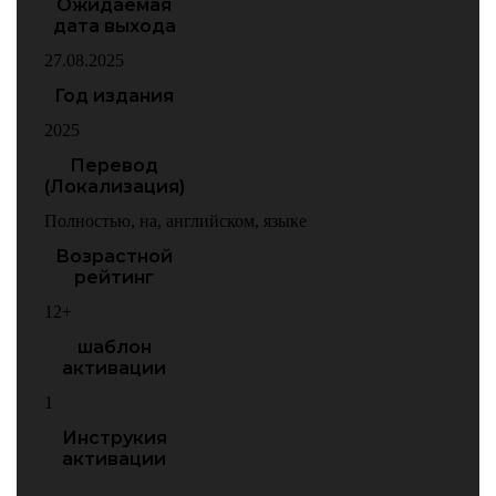
Ожидаемая
дата выхода
27.08.2025
Год издания
2025
Перевод
(Локализация)
Полностью
,
на
,
английском
,
языке
Возрастной
рейтинг
12+
шаблон
активации
1
Инструкия
активации