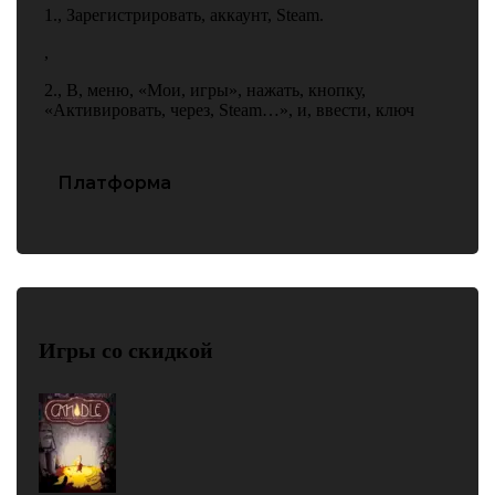
1.
,
Зарегистрировать
,
аккаунт
,
Steam.
,
2.
,
В
,
меню
,
«Мои
,
игры»
,
нажать
,
кнопку
,
«Активировать
,
через
,
Steam…»
,
и
,
ввести
,
ключ
Платформа
PC
Игры со скидкой