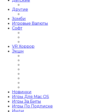
Детские
Для детей
Другие
Другое
Зомби
Игровые Валюты
Софт
Графика и дизайн
Linux
Графические редакторы
VR Хоррор
Экшн
Игры Action Шутеры
Слэшер
Игры Action на слабый ПК
Игры Action RPG
Игры Action от 1 лица
Игры Action от 3 лица
Игры Action Приключения
Игры Action 2019 года
Новинки
Игры Для Mac OS
Игры За Биты
Игры По Подписке
Инди