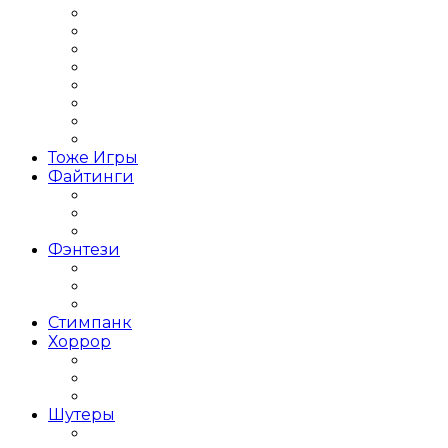
Стратегии ИНДИ
Стратегии Пошаговые
Стратегии про ВОВ
Стратегии про космос
Стратегии про Строительство
Стратегии Средневековье
Экономические Стратегии
Стратегия в реальном времени
Тоже Игры
Файтинги
Файтинг на двоих
Игры Драки 3Д
Игры Драки на троих
Фэнтези
Тёмное фэнтези
Фэнтези с открытым миром
Японское фентези
Стимпанк
Хоррор
Хоррор на выживание
Хоррор от первого лица
Хоррор от третьего лица
Шутеры
Популярные Шутеры