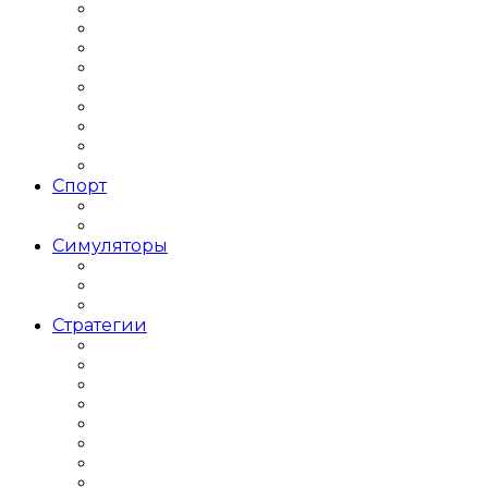
РПГ для слабых ПК
РПГ Кооператив
РПГ на двоих
РПГ одиночные
РПГ Оффлайн
РПГ Пошаговая
РПГ с открытым миром
РПГ Средневековье
РПГ Фэнтези
Спорт
Баскетбольные симуляторы
Футбольные симуляторы
Симуляторы
Авиасимуляторы
Строительныe Симуляторы
Траспортные Симуляторы
Стратегии
Игры Стратегии по 1 Мировой
Кооперативные Стратегии
Стратегии 2000 годов
Стратегии 2018 года
Стратегии 2019 года
Стратегии Tower Defence
Стратегии в современном мире
Стратегии для слабых ПК